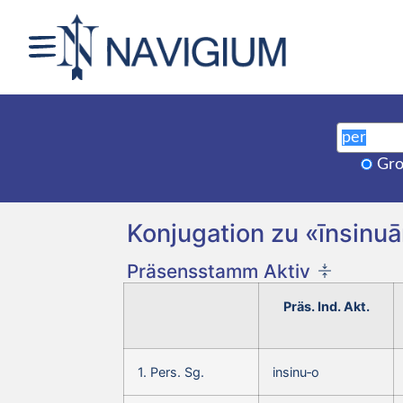
Gro
Konjugation zu «īnsinuār
Präsensstamm Aktiv
Präs. Ind. Akt.
1. Pers. Sg.
insinu‑o