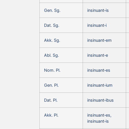
Gen. Sg.
insinuant‑is
Dat. Sg.
insinuant‑i
Akk. Sg.
insinuant‑em
Abl. Sg.
insinuant‑e
Nom. Pl.
insinuant‑es
Gen. Pl.
insinuant‑ium
Dat. Pl.
insinuant‑ibus
Akk. Pl.
insinuant‑es,
insinuant‑is