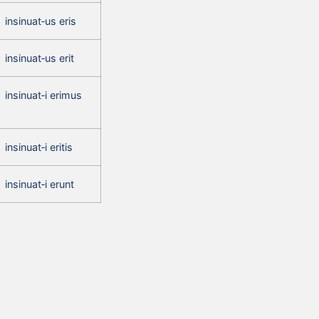
insinuat‑us eris
insinuat‑us erit
insinuat‑i erimus
insinuat‑i eritis
insinuat‑i erunt