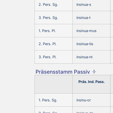
2. Pers. Sg.
insinua‑s
3. Pers. Sg.
insinua‑t
1. Pers. Pl.
insinua‑mus
2. Pers. Pl.
insinua‑tis
3. Pers. Pl.
insinua‑nt
Präsensstamm Passiv
Präs. Ind. Pass.
1. Pers. Sg.
insinu‑or