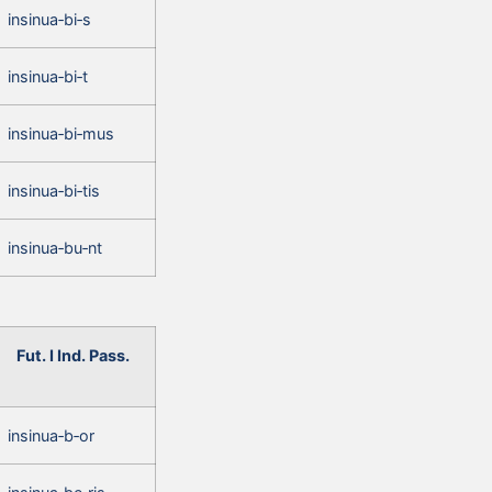
insinua‑bi‑s
insinua‑bi‑t
insinua‑bi‑mus
insinua‑bi‑tis
insinua‑bu‑nt
Fut. I Ind. Pass.
insinua‑b‑or