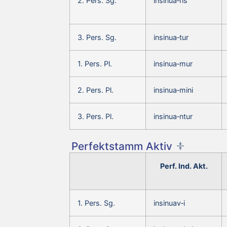
2. Pers. Sg.
insinua‑ris
3. Pers. Sg.
insinua‑tur
1. Pers. Pl.
insinua‑mur
2. Pers. Pl.
insinua‑mini
3. Pers. Pl.
insinua‑ntur
Perfektstamm Aktiv
Perf. Ind. Akt.
1. Pers. Sg.
insinuav‑i