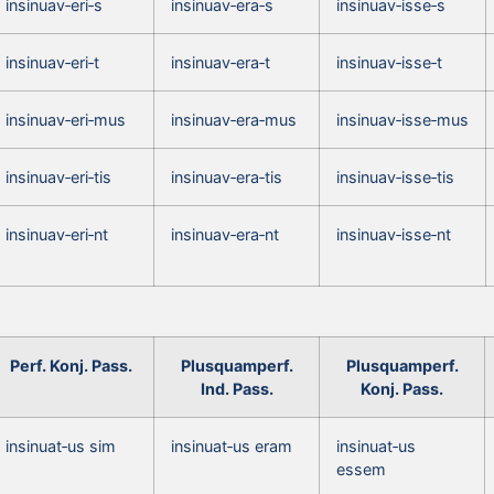
insinuav‑eri‑s
insinuav‑era‑s
insinuav‑isse‑s
insinuav‑eri‑t
insinuav‑era‑t
insinuav‑isse‑t
insinuav‑eri‑mus
insinuav‑era‑mus
insinuav‑isse‑mus
insinuav‑eri‑tis
insinuav‑era‑tis
insinuav‑isse‑tis
insinuav‑eri‑nt
insinuav‑era‑nt
insinuav‑isse‑nt
Perf. Konj. Pass.
Plusquamperf.
Plusquamperf.
Ind. Pass.
Konj. Pass.
insinuat‑us sim
insinuat‑us eram
insinuat‑us
essem