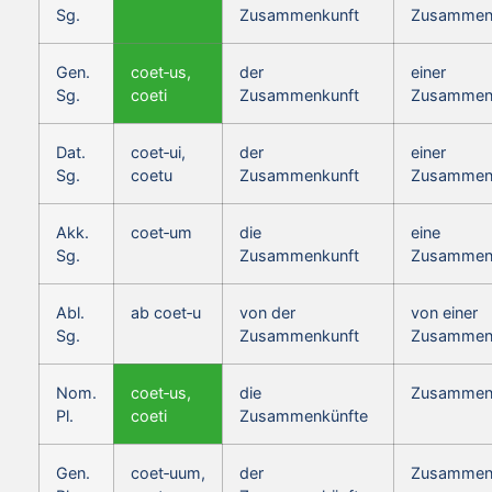
Sg.
Zusammenkunft
Zusammen
Gen.
coet‑us,
der
einer
Sg.
coeti
Zusammenkunft
Zusammen
Dat.
coet‑ui,
der
einer
Sg.
coetu
Zusammenkunft
Zusammen
Akk.
coet‑um
die
eine
Sg.
Zusammenkunft
Zusammen
Abl.
ab coet‑u
von der
von einer
Sg.
Zusammenkunft
Zusammen
Nom.
coet‑us,
die
Zusammen
Pl.
coeti
Zusammenkünfte
Gen.
coet‑uum,
der
Zusammen