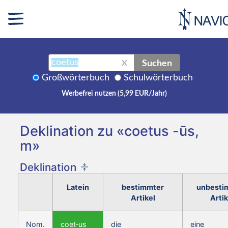
Suchen
X
Großwörterbuch
Schulwörterbuch
Werbefrei nutzen (5,99 EUR/Jahr)
Deklination zu «coetus -ūs,
m»
Deklination
Latein
bestimmter
unbesti
Artikel
Artik
Nom.
coet‑us
die
eine