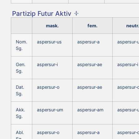
Partizip Futur Aktiv
mask.
fem.
neutr
Nom.
aspersur‑us
aspersur‑a
aspersur‑
Sg.
Gen.
aspersur‑i
aspersur‑ae
aspersur‑i
Sg.
Dat.
aspersur‑o
aspersur‑ae
aspersur‑
Sg.
Akk.
aspersur‑um
aspersur‑am
aspersur‑
Sg.
Abl.
aspersur‑o
aspersur‑a
aspersur‑
Sg.