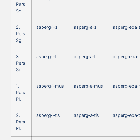
Pers.
Sg.
2.
asperg‑i‑s
asperg‑a‑s
asperg‑eba‑
Pers.
Sg.
3.
asperg‑i‑t
asperg‑a‑t
asperg‑eba‑t
Pers.
Sg.
1.
asperg‑i‑mus
asperg‑a‑mus
asperg‑eba
Pers.
Pl.
2.
asperg‑i‑tis
asperg‑a‑tis
asperg‑eba‑t
Pers.
Pl.