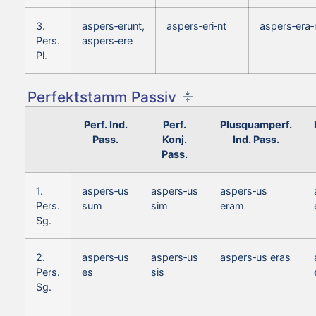
3.
aspers‑erunt,
aspers‑eri‑nt
aspers‑era‑
Pers.
aspers‑ere
Pl.
Perfektstamm Passiv
Perf. Ind.
Perf.
Plusquamperf.
Pass.
Konj.
Ind. Pass.
Pass.
1.
aspers‑us
aspers‑us
aspers‑us
Pers.
sum
sim
eram
Sg.
2.
aspers‑us
aspers‑us
aspers‑us eras
Pers.
es
sis
Sg.