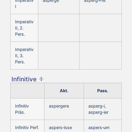
Imperativ
asperge
asperg‑i‑te
I
Imperativ
II, 2.
Pers.
Imperativ
II, 3.
Pers.
Infinitive
Akt.
Pass.
Infinitiv
aspergere
asperg‑i,
Präs.
asperg‑ier
Infinitiv Perf.
aspers‑isse
aspers‑um