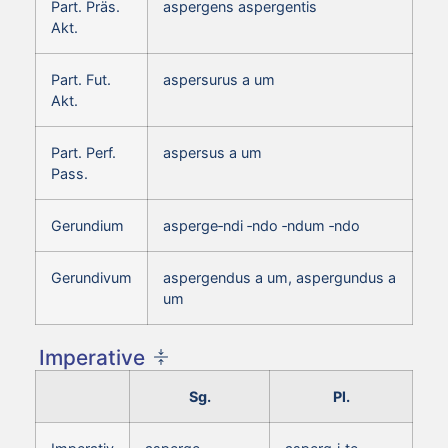
Part. Präs.
aspergens aspergentis
Akt.
Part. Fut.
aspersurus a um
Akt.
Part. Perf.
aspersus a um
Pass.
Gerundium
asperge‑ndi ‑ndo ‑ndum ‑ndo
Gerundivum
aspergendus a um, aspergundus a
um
Imperative
Sg.
Pl.