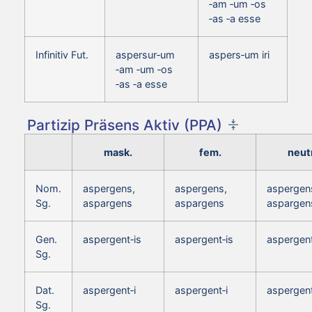
‑am ‑um ‑os
‑as ‑a esse
Infinitiv Fut.
aspersur‑um
aspers‑um iri
‑am ‑um ‑os
‑as ‑a esse
Partizip Präsens Aktiv (PPA)
mask.
fem.
neutr
Nom.
aspergens,
aspergens,
aspergen
Sg.
aspargens
aspargens
aspargen
Gen.
aspergent‑is
aspergent‑is
aspergent
Sg.
Dat.
aspergent‑i
aspergent‑i
aspergent
Sg.