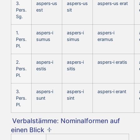
3.
aspers‑us
aspers‑us
aspers‑us erat
Pers.
est
sit
Sg.
1.
aspers‑i
aspers‑i
aspers‑i
Pers.
sumus
simus
eramus
Pl.
2.
aspers‑i
aspers‑i
aspers‑i eratis
Pers.
estis
sitis
Pl.
3.
aspers‑i
aspers‑i
aspers‑i erant
Pers.
sunt
sint
Pl.
Verbalstämme: Nominalformen auf
einen Blick