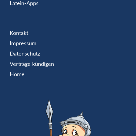
Latein-Apps
Kontakt
Impressum
Datenschutz
Verträge kündigen
Home