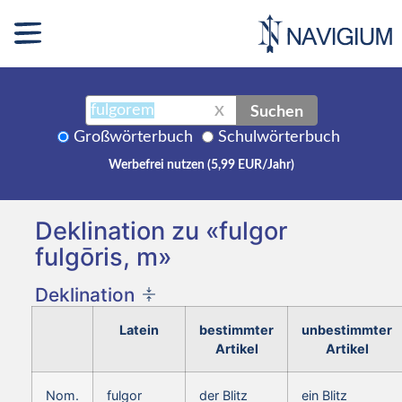
Suchen
X
Großwörterbuch
Schulwörterbuch
Werbefrei nutzen (5,99 EUR/Jahr)
Deklination zu «fulgor
fulgōris, m»
Deklination
Latein
bestimmter
unbestimmter
Artikel
Artikel
Nom.
fulgor
der Blitz
ein Blitz