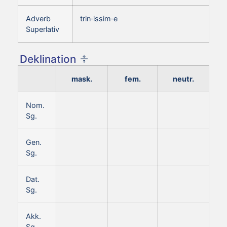
Adverb
trin‑issim‑e
Superlativ
Deklination
mask.
fem.
neutr.
Nom.
Sg.
Gen.
Sg.
Dat.
Sg.
Akk.
Sg.