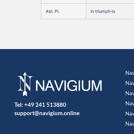
Abl. Pl.
in triumph‑is
Nav
Nav
Nav
Tel:
+49 241 513880
Nav
support@navigium.online
Nav
Nav