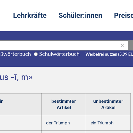
Lehrkräfte
Schüler:innen
Preis
X
ßwörterbuch
Schulwörterbuch
Werbefrei nutzen (5,99 E
us -ī, m»
in
bestimmter
unbestimmter
Artikel
Artikel
der Triumph
ein Triumph