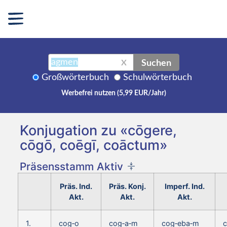
Suchen
X
Großwörterbuch
Schulwörterbuch
Werbefrei nutzen (5,99 EUR/Jahr)
Konjugation zu «cōgere,
cōgō, coēgī, coāctum»
Präsensstamm Aktiv
Präs. Ind.
Präs. Konj.
Imperf. Ind.
Akt.
Akt.
Akt.
1.
cog‑o
cog‑a‑m
cog‑eba‑m
c