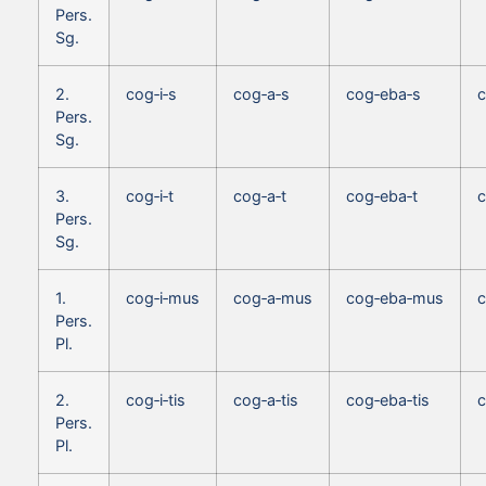
Pers.
Sg.
2.
cog‑i‑s
cog‑a‑s
cog‑eba‑s
c
Pers.
Sg.
3.
cog‑i‑t
cog‑a‑t
cog‑eba‑t
c
Pers.
Sg.
1.
cog‑i‑mus
cog‑a‑mus
cog‑eba‑mus
c
Pers.
Pl.
2.
cog‑i‑tis
cog‑a‑tis
cog‑eba‑tis
c
Pers.
Pl.