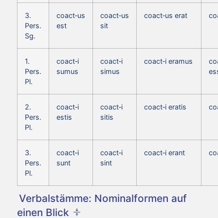
3.
coact‑us
coact‑us
coact‑us erat
co
Pers.
est
sit
Sg.
1.
coact‑i
coact‑i
coact‑i eramus
co
Pers.
sumus
simus
es
Pl.
2.
coact‑i
coact‑i
coact‑i eratis
co
Pers.
estis
sitis
Pl.
3.
coact‑i
coact‑i
coact‑i erant
co
Pers.
sunt
sint
Pl.
Verbalstämme: Nominalformen auf
einen Blick