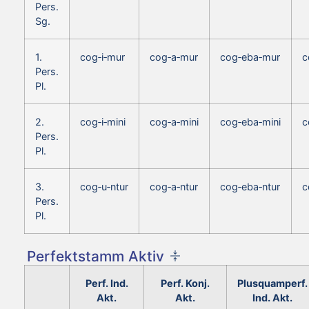
Pers.
Sg.
1.
cog‑i‑mur
cog‑a‑mur
cog‑eba‑mur
c
Pers.
Pl.
2.
cog‑i‑mini
cog‑a‑mini
cog‑eba‑mini
c
Pers.
Pl.
3.
cog‑u‑ntur
cog‑a‑ntur
cog‑eba‑ntur
c
Pers.
Pl.
Perfektstamm Aktiv
Perf. Ind.
Perf. Konj.
Plusquamperf.
Akt.
Akt.
Ind. Akt.