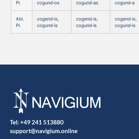
Pl.
cogund‑os
cogund‑as
cogund‑a
Abl.
cogend‑is,
cogend‑is,
cogend‑is,
Pl.
cogund‑is
cogund‑is
cogund‑is
Tel:
+49 241 513880
support@navigium.online