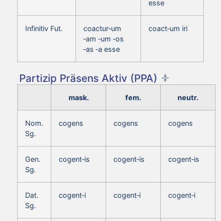
esse
Infinitiv Fut.
coactur‑um
coact‑um iri
‑am ‑um ‑os
‑as ‑a esse
Partizip Präsens Aktiv (PPA)
mask.
fem.
neutr.
Nom.
cogens
cogens
cogens
Sg.
Gen.
cogent‑is
cogent‑is
cogent‑is
Sg.
Dat.
cogent‑i
cogent‑i
cogent‑i
Sg.