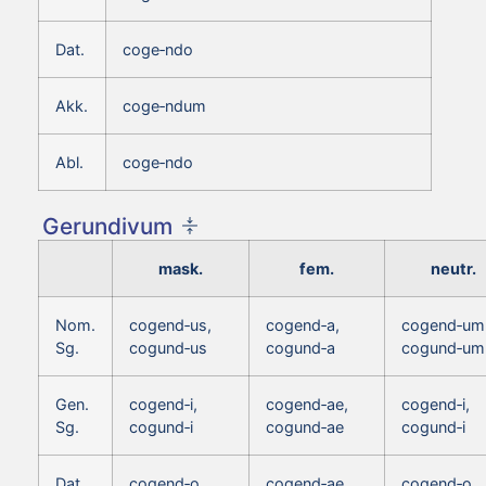
Dat.
coge‑ndo
Akk.
coge‑ndum
Abl.
coge‑ndo
Gerundivum
mask.
fem.
neutr.
Nom.
cogend‑us,
cogend‑a,
cogend‑um
Sg.
cogund‑us
cogund‑a
cogund‑um
Gen.
cogend‑i,
cogend‑ae,
cogend‑i,
Sg.
cogund‑i
cogund‑ae
cogund‑i
Dat.
cogend‑o,
cogend‑ae,
cogend‑o,