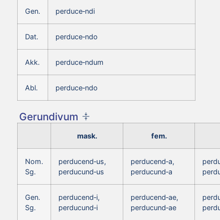
Gen.
perduce‑ndi
Dat.
perduce‑ndo
Akk.
perduce‑ndum
Abl.
perduce‑ndo
Gerundivum
mask.
fem.
Nom.
perducend‑us,
perducend‑a,
perd
Sg.
perducund‑us
perducund‑a
perd
Gen.
perducend‑i,
perducend‑ae,
perdu
Sg.
perducund‑i
perducund‑ae
perd