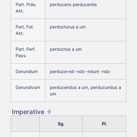
Part. Präs.
perducens perducentis
Akt.
Part. Fut.
perducturus a um
Akt.
Part. Perf.
perductus a um
Pass.
Gerundium
perduce‑ndi ‑ndo ‑ndum ‑ndo
Gerundivum
perducendus a um, perducundus a
um
Imperative
Sg.
Pl.