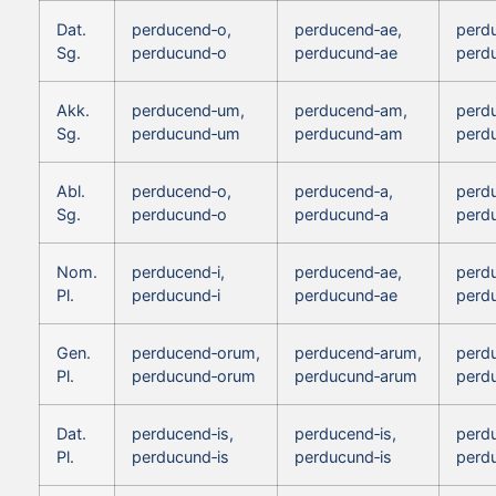
Dat.
perducend‑o,
perducend‑ae,
perd
Sg.
perducund‑o
perducund‑ae
perd
Akk.
perducend‑um,
perducend‑am,
perd
Sg.
perducund‑um
perducund‑am
perd
Abl.
perducend‑o,
perducend‑a,
perd
Sg.
perducund‑o
perducund‑a
perd
Nom.
perducend‑i,
perducend‑ae,
perd
Pl.
perducund‑i
perducund‑ae
perd
Gen.
perducend‑orum,
perducend‑arum,
perd
Pl.
perducund‑orum
perducund‑arum
perd
Dat.
perducend‑is,
perducend‑is,
perdu
Pl.
perducund‑is
perducund‑is
perd