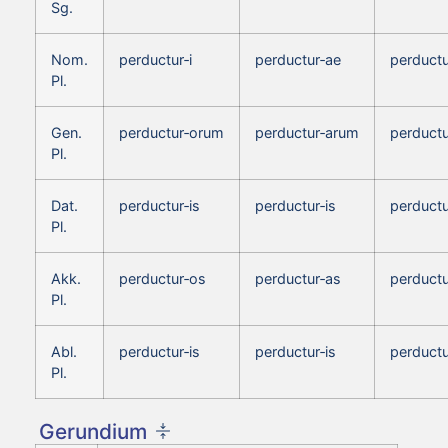
Sg.
Nom.
perductur‑i
perductur‑ae
perductu
Pl.
Gen.
perductur‑orum
perductur‑arum
perduct
Pl.
Dat.
perductur‑is
perductur‑is
perductu
Pl.
Akk.
perductur‑os
perductur‑as
perductu
Pl.
Abl.
perductur‑is
perductur‑is
perductu
Pl.
Gerundium