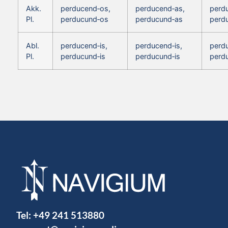
Akk.
perducend‑os,
perducend‑as,
perd
Pl.
perducund‑os
perducund‑as
perd
Abl.
perducend‑is,
perducend‑is,
perdu
Pl.
perducund‑is
perducund‑is
perd
Tel:
+49 241 513880