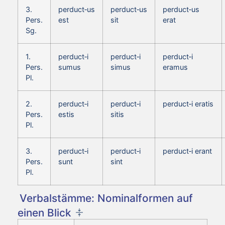
3.
perduct‑us
perduct‑us
perduct‑us
Pers.
est
sit
erat
Sg.
1.
perduct‑i
perduct‑i
perduct‑i
Pers.
sumus
simus
eramus
Pl.
2.
perduct‑i
perduct‑i
perduct‑i eratis
Pers.
estis
sitis
Pl.
3.
perduct‑i
perduct‑i
perduct‑i erant
Pers.
sunt
sint
Pl.
Verbalstämme: Nominalformen auf
einen Blick