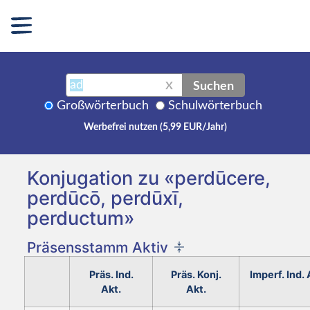
Suchen
X
Großwörterbuch
Schulwörterbuch
Werbefrei nutzen (5,99 EUR/Jahr)
Konjugation zu «perdūcere,
perdūcō, perdūxī,
perductum»
Präsensstamm Aktiv
Präs. Ind.
Präs. Konj.
Imperf. Ind. 
Akt.
Akt.