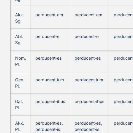
Akk.
perducent‑em
perducent‑em
perducen
Sg.
Abl.
perducent‑e
perducent‑e
perducen
Sg.
Nom.
perducent‑es
perducent‑es
perducent
Pl.
Gen.
perducent‑ium
perducent‑ium
perducen
Pl.
Dat.
perducent‑ibus
perducent‑ibus
perducent
Pl.
Akk.
perducent‑es,
perducent‑es,
perducent
Pl.
perducent‑is
perducent‑is