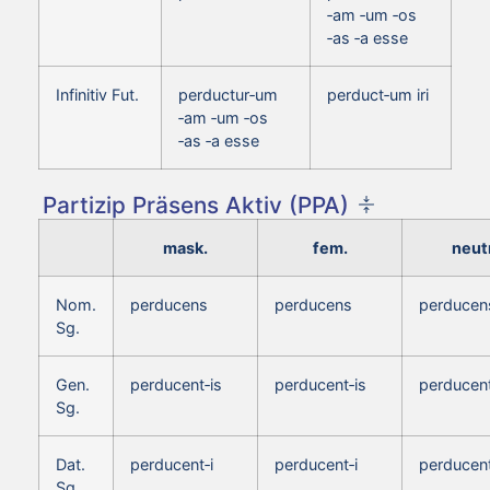
‑am ‑um ‑os
‑as ‑a esse
Infinitiv Fut.
perductur‑um
perduct‑um iri
‑am ‑um ‑os
‑as ‑a esse
Partizip Präsens Aktiv (PPA)
mask.
fem.
neutr
Nom.
perducens
perducens
perducen
Sg.
Gen.
perducent‑is
perducent‑is
perducent
Sg.
Dat.
perducent‑i
perducent‑i
perducent
Sg.