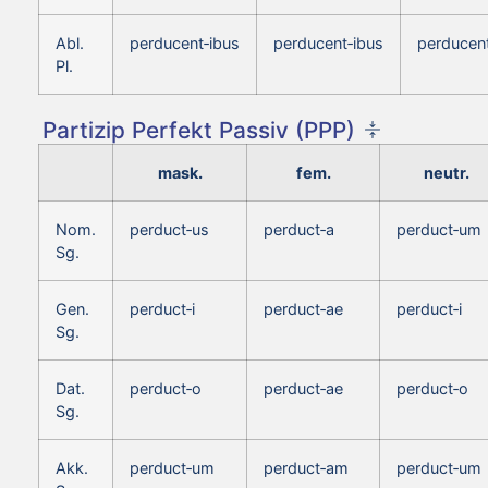
Abl.
perducent‑ibus
perducent‑ibus
perducent
Pl.
Partizip Perfekt Passiv (PPP)
mask.
fem.
neutr.
Nom.
perduct‑us
perduct‑a
perduct‑um
Sg.
Gen.
perduct‑i
perduct‑ae
perduct‑i
Sg.
Dat.
perduct‑o
perduct‑ae
perduct‑o
Sg.
Akk.
perduct‑um
perduct‑am
perduct‑um