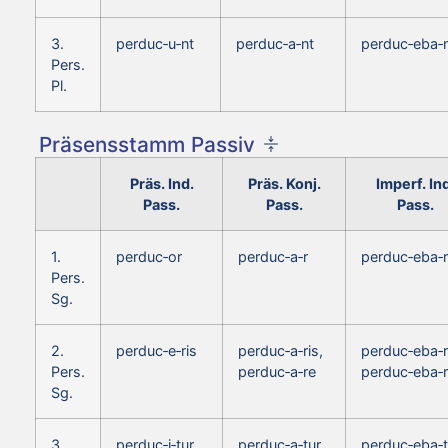
3.
perduc‑u‑nt
perduc‑a‑nt
perduc‑eba‑
Pers.
Pl.
Präsensstamm Passiv
Präs. Ind.
Präs. Konj.
Imperf. In
Pass.
Pass.
Pass.
1.
perduc‑or
perduc‑a‑r
perduc‑eba‑r
Pers.
Sg.
2.
perduc‑e‑ris
perduc‑a‑ris,
perduc‑eba‑r
Pers.
perduc‑a‑re
perduc‑eba‑
Sg.
3.
perduc‑i‑tur
perduc‑a‑tur
perduc‑eba‑t