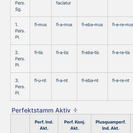
Pers.
faciatur
Sg.
1.
fi‑mus
fi‑a‑mus
fi‑eba‑mus
fi‑e‑re‑mu
Pers.
Pl.
2.
fi‑tis
fi‑a‑tis
fi‑eba‑tis
fi‑e‑re‑tis
Pers.
Pl.
3.
fi‑u‑nt
fi‑a‑nt
fi‑eba‑nt
fi‑e‑re‑nt
Pers.
Pl.
Perfektstamm Aktiv
Perf. Ind.
Perf. Konj.
Plusquamperf.
Akt.
Akt.
Ind. Akt.