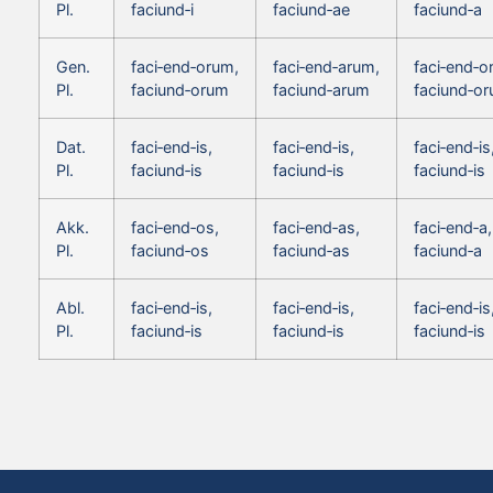
Pl.
faciund‑i
faciund‑ae
faciund‑a
Gen.
faci‑end‑orum,
faci‑end‑arum,
faci‑end‑o
Pl.
faciund‑orum
faciund‑arum
faciund‑o
Dat.
faci‑end‑is,
faci‑end‑is,
faci‑end‑is
Pl.
faciund‑is
faciund‑is
faciund‑is
Akk.
faci‑end‑os,
faci‑end‑as,
faci‑end‑a,
Pl.
faciund‑os
faciund‑as
faciund‑a
Abl.
faci‑end‑is,
faci‑end‑is,
faci‑end‑is
Pl.
faciund‑is
faciund‑is
faciund‑is