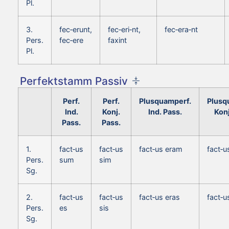
Pl.
3.
fec‑erunt,
fec‑eri‑nt,
fec‑era‑nt
Pers.
fec‑ere
faxint
Pl.
Perfektstamm Passiv
Perf.
Perf.
Plusquamperf.
Plusq
Ind.
Konj.
Ind. Pass.
Konj
Pass.
Pass.
1.
fact‑us
fact‑us
fact‑us eram
fact‑
Pers.
sum
sim
Sg.
2.
fact‑us
fact‑us
fact‑us eras
fact‑u
Pers.
es
sis
Sg.