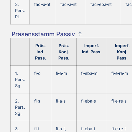
3.
faci‑u‑nt
faci‑a‑nt
faci‑eba‑nt
fac
Pers.
Pl.
Präsensstamm Passiv
Präs.
Präs.
Imperf.
Imperf.
Ind.
Konj.
Ind. Pass.
Konj.
Pass.
Pass.
Pass.
1.
fi‑o
fi‑a‑m
fi‑eba‑m
fi‑e‑re‑m
Pers.
Sg.
2.
fi‑s
fi‑a‑s
fi‑eba‑s
fi‑e‑re‑s
Pers.
Sg.
3.
fi‑t
fi‑a‑t,
fi‑eba‑t
fi‑e‑re‑t