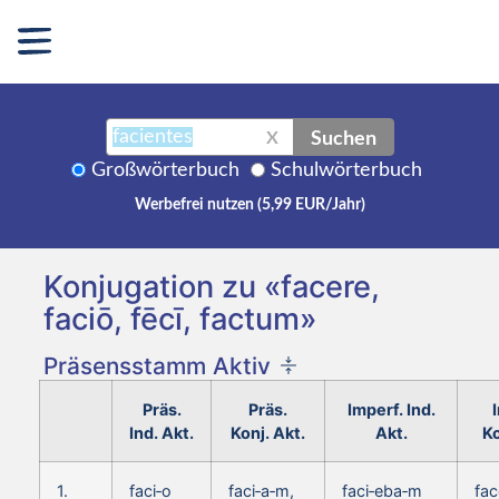
Suchen
X
Großwörterbuch
Schulwörterbuch
Werbefrei nutzen (5,99 EUR/Jahr)
Konjugation zu «facere,
faciō, fēcī, factum»
Präsensstamm Aktiv
Präs.
Präs.
Imperf. Ind.
Ind. Akt.
Konj. Akt.
Akt.
Ko
1.
faci‑o
faci‑a‑m,
faci‑eba‑m
fac