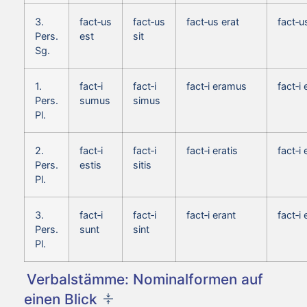
3.
fact‑us
fact‑us
fact‑us erat
fact‑u
Pers.
est
sit
Sg.
1.
fact‑i
fact‑i
fact‑i eramus
fact‑i
Pers.
sumus
simus
Pl.
2.
fact‑i
fact‑i
fact‑i eratis
fact‑i 
Pers.
estis
sitis
Pl.
3.
fact‑i
fact‑i
fact‑i erant
fact‑i
Pers.
sunt
sint
Pl.
Verbalstämme: Nominalformen auf
einen Blick