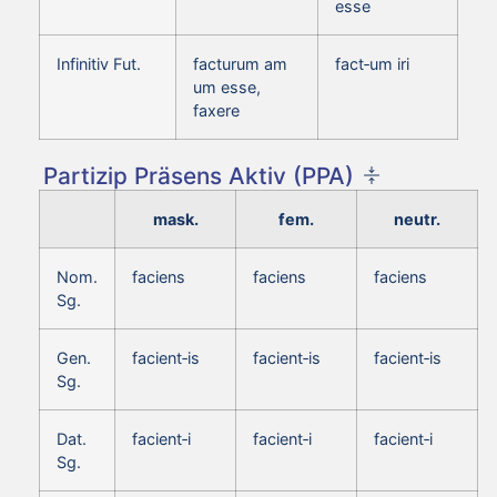
esse
Infinitiv Fut.
facturum am
fact‑um iri
um esse,
faxere
Partizip Präsens Aktiv (PPA)
mask.
fem.
neutr.
Nom.
faciens
faciens
faciens
Sg.
Gen.
facient‑is
facient‑is
facient‑is
Sg.
Dat.
facient‑i
facient‑i
facient‑i
Sg.