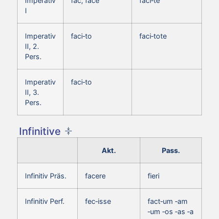
Imperativ
fac, face
faci‑te
I
Imperativ
faci‑to
faci‑tote
II, 2.
Pers.
Imperativ
faci‑to
II, 3.
Pers.
Infinitive
Akt.
Pass.
Infinitiv Präs.
facere
fieri
Infinitiv Perf.
fec‑isse
fact‑um ‑am
‑um ‑os ‑as ‑a