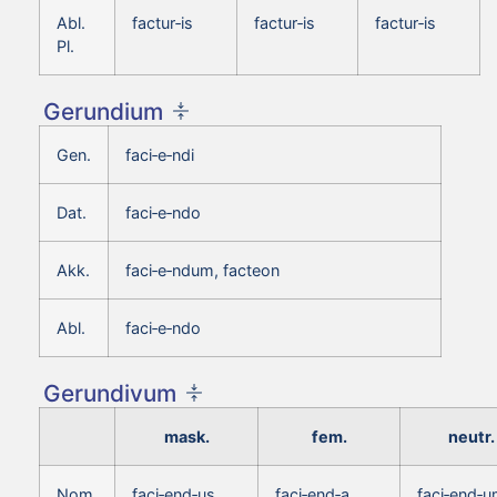
Abl.
factur‑is
factur‑is
factur‑is
Pl.
Gerundium
Gen.
faci‑e‑ndi
Dat.
faci‑e‑ndo
Akk.
faci‑e‑ndum, facteon
Abl.
faci‑e‑ndo
Gerundivum
mask.
fem.
neutr.
Nom.
faci‑end‑us,
faci‑end‑a,
faci‑end‑u