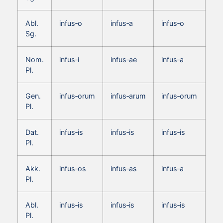
Abl.
infus‑o
infus‑a
infus‑o
Sg.
Nom.
infus‑i
infus‑ae
infus‑a
Pl.
Gen.
infus‑orum
infus‑arum
infus‑orum
Pl.
Dat.
infus‑is
infus‑is
infus‑is
Pl.
Akk.
infus‑os
infus‑as
infus‑a
Pl.
Abl.
infus‑is
infus‑is
infus‑is
Pl.