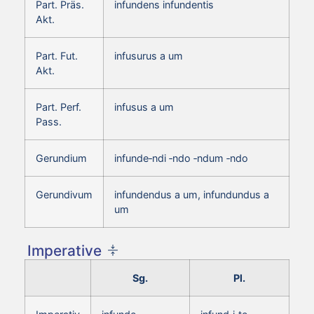
Part. Präs.
infundens infundentis
Akt.
Part. Fut.
infusurus a um
Akt.
Part. Perf.
infusus a um
Pass.
Gerundium
infunde‑ndi ‑ndo ‑ndum ‑ndo
Gerundivum
infundendus a um, infundundus a
um
Imperative
Sg.
Pl.