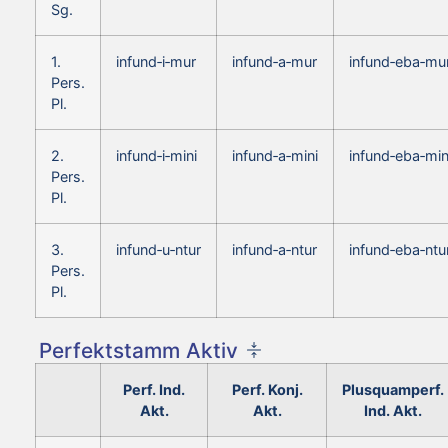
Sg.
1.
infund‑i‑mur
infund‑a‑mur
infund‑eba‑mu
Pers.
Pl.
2.
infund‑i‑mini
infund‑a‑mini
infund‑eba‑min
Pers.
Pl.
3.
infund‑u‑ntur
infund‑a‑ntur
infund‑eba‑ntu
Pers.
Pl.
Perfektstamm Aktiv
Perf. Ind.
Perf. Konj.
Plusquamperf.
Akt.
Akt.
Ind. Akt.