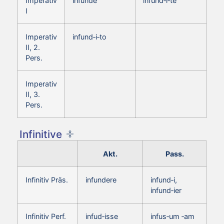
Imperativ
infunde
infund‑i‑te
I
Imperativ
infund‑i‑to
II, 2.
Pers.
Imperativ
II, 3.
Pers.
Infinitive
Akt.
Pass.
Infinitiv Präs.
infundere
infund‑i,
infund‑ier
Infinitiv Perf.
infud‑isse
infus‑um ‑am