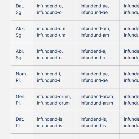
Dat.
infundend‑o,
infundend‑ae,
infund
Sg.
infundund‑o
infundund‑ae
infund
Akk.
infundend‑um,
infundend‑am,
infund
Sg.
infundund‑um
infundund‑am
infund
Abl.
infundend‑o,
infundend‑a,
infund
Sg.
infundund‑o
infundund‑a
infund
Nom.
infundend‑i,
infundend‑ae,
infund
Pl.
infundund‑i
infundund‑ae
infund
Gen.
infundend‑orum,
infundend‑arum,
infund
Pl.
infundund‑orum
infundund‑arum
infund
Dat.
infundend‑is,
infundend‑is,
infunde
Pl.
infundund‑is
infundund‑is
infundu