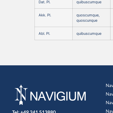
Dat. Pl.
quibuscumque
Akk. Pl.
quoscumque,
quoscunque
Abl. Pl.
quibuscumque
Nav
Nav
Nav
Tel:
+49 241 513880
Nav