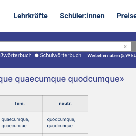
Lehrkräfte
Schüler:innen
Preis
X
ßwörterbuch
Schulwörterbuch
Werbefrei nutzen (5,99 E
umque quaecumque quodcumque»
fem.
neutr.
quaecumque,
quodcumque,
quaecunque
quodcunque