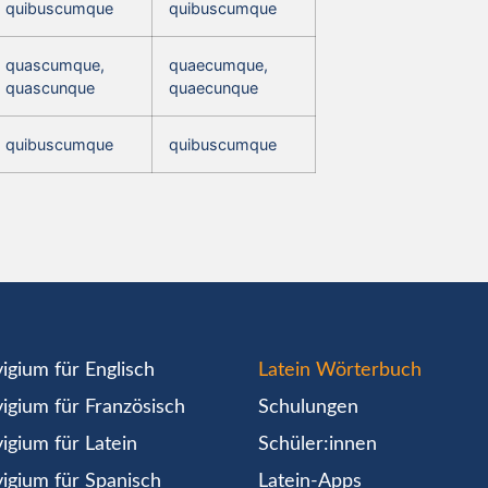
quibuscumque
quibuscumque
quascumque,
quaecumque,
quascunque
quaecunque
quibuscumque
quibuscumque
igium für Englisch
Latein Wörterbuch
igium für Französisch
Schulungen
igium für Latein
Schüler:innen
igium für Spanisch
Latein-Apps