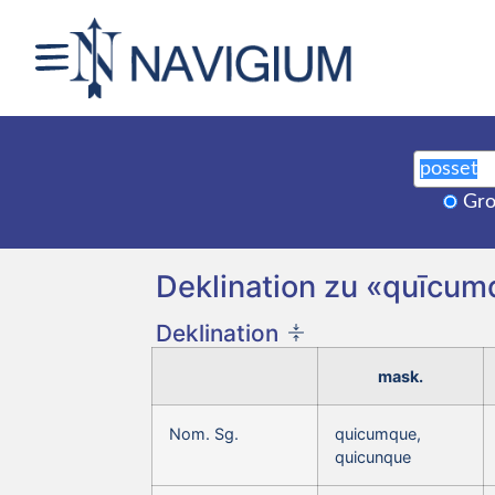
Gro
Deklination zu «quīc
Deklination
mask.
Nom. Sg.
quicumque,
quicunque