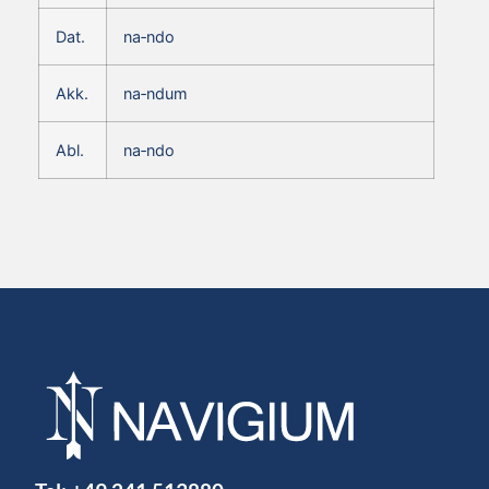
Dat.
na‑ndo
Akk.
na‑ndum
Abl.
na‑ndo