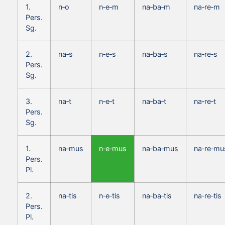
1.
n‑o
n‑e‑m
na‑ba‑m
na‑re‑m
Pers.
Sg.
2.
na‑s
n‑e‑s
na‑ba‑s
na‑re‑s
Pers.
Sg.
3.
na‑t
n‑e‑t
na‑ba‑t
na‑re‑t
Pers.
Sg.
1.
na‑mus
n‑e‑mus
na‑ba‑mus
na‑re‑mu
Pers.
Pl.
2.
na‑tis
n‑e‑tis
na‑ba‑tis
na‑re‑tis
Pers.
Pl.