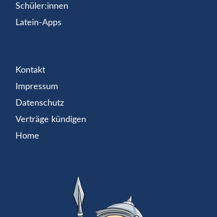
Schüler:innen
Latein-Apps
Kontakt
Impressum
Datenschutz
Verträge kündigen
Home