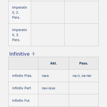
Imperativ
II, 2.
Pers.
Imperativ
II, 3.
Pers.
Infinitive
Akt.
Pass.
Infinitiv Präs.
nare
na‑ri, na‑rier
Infinitiv Perf.
nav‑isse
Infinitiv Fut.