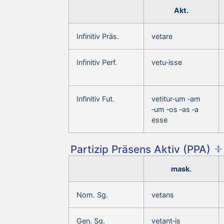
Akt.
Infinitiv Präs.
vetare
Infinitiv Perf.
vetu‑isse
Infinitiv Fut.
vetitur‑um ‑am
‑um ‑os ‑as ‑a
esse
Partizip Präsens Aktiv (PPA)
mask.
Nom. Sg.
vetans
Gen. Sg.
vetant‑is