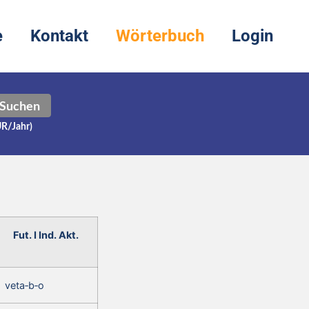
e
Kontakt
Wörterbuch
Login
Suchen
UR/Jahr)
Fut. I Ind. Akt.
veta‑b‑o