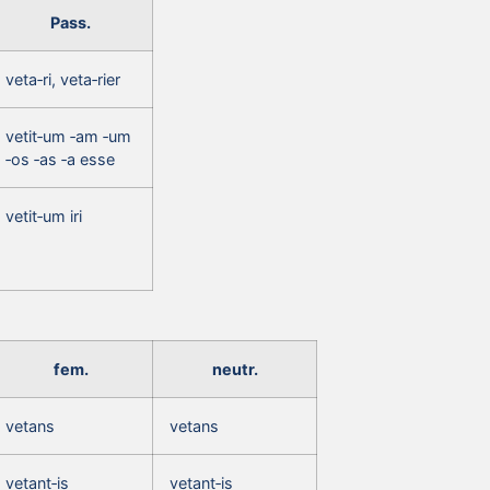
Pass.
veta‑ri, veta‑rier
vetit‑um ‑am ‑um
‑os ‑as ‑a esse
vetit‑um iri
fem.
neutr.
vetans
vetans
vetant‑is
vetant‑is