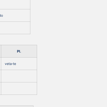
do
Pl.
veta‑te