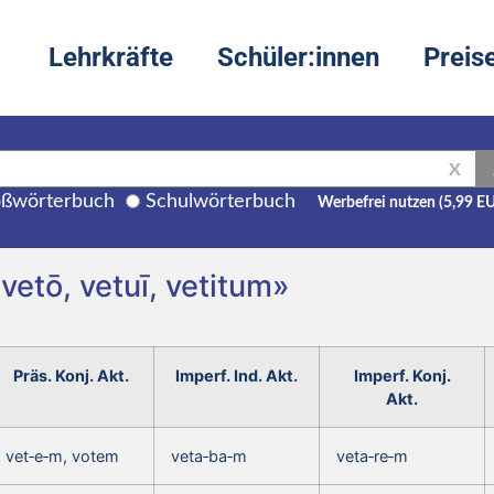
Lehrkräfte
Schüler:innen
Preis
X
ßwörterbuch
Schulwörterbuch
Werbefrei nutzen (5,99 E
vetō, vetuī, vetitum»
Präs. Konj. Akt.
Imperf. Ind. Akt.
Imperf. Konj.
Akt.
vet‑e‑m, votem
veta‑ba‑m
veta‑re‑m