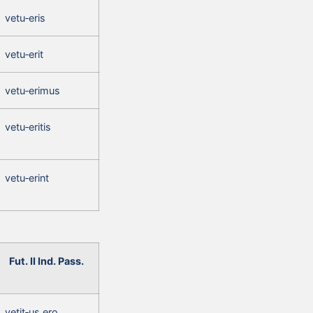
vetu‑eris
vetu‑erit
vetu‑erimus
vetu‑eritis
vetu‑erint
Fut. II Ind. Pass.
vetit‑us ero