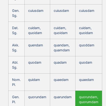
Gen.
cuiusdam
cuiusdam
cuiusdam
Sg.
Dat.
cuidam,
cuidam,
cuidam,
Sg.
quoidam
quoidam
quoidam
Akk.
quendam
quandam,
quoddam
Sg.
quamdam
Abl.
quodam
quadam
quodam
Sg.
Nom.
quidam
quaedam
quaedam
Pl.
Gen.
quorundam
quarundam
quorundam,
Pl.
quorumdam