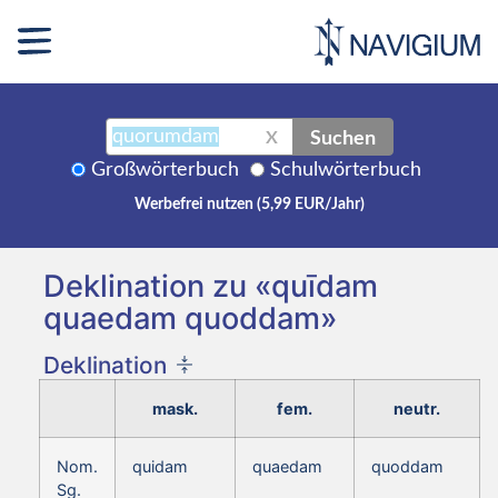
Suchen
X
Großwörterbuch
Schulwörterbuch
Werbefrei nutzen (5,99 EUR/Jahr)
Deklination zu «quīdam
quaedam quoddam»
Deklination
mask.
fem.
neutr.
Nom.
quidam
quaedam
quoddam
Sg.