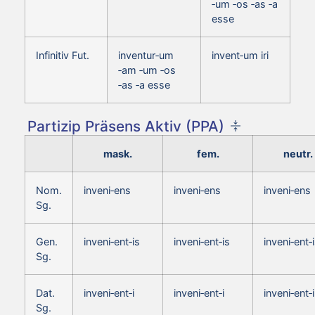
‑um ‑os ‑as ‑a
esse
Infinitiv Fut.
inventur‑um
invent‑um iri
‑am ‑um ‑os
‑as ‑a esse
Partizip Präsens Aktiv (PPA)
mask.
fem.
neutr.
Nom.
inveni‑ens
inveni‑ens
inveni‑ens
Sg.
Gen.
inveni‑ent‑is
inveni‑ent‑is
inveni‑ent‑
Sg.
Dat.
inveni‑ent‑i
inveni‑ent‑i
inveni‑ent‑i
Sg.