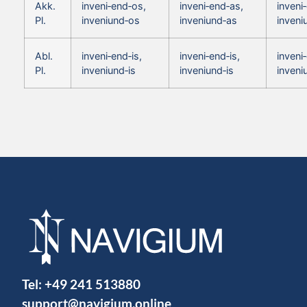
Akk.
inveni‑end‑os,
inveni‑end‑as,
inveni
Pl.
inveniund‑os
inveniund‑as
inveni
Abl.
inveni‑end‑is,
inveni‑end‑is,
inveni‑
Pl.
inveniund‑is
inveniund‑is
inveni
Tel:
+49 241 513880
support@navigium.online