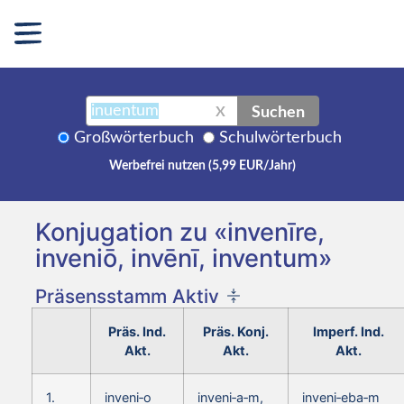
Suchen
X
Großwörterbuch
Schulwörterbuch
Werbefrei nutzen (5,99 EUR/Jahr)
Konjugation zu «invenīre,
inveniō, invēnī, inventum»
Präsensstamm Aktiv
Präs. Ind.
Präs. Konj.
Imperf. Ind.
Akt.
Akt.
Akt.
1.
inveni‑o
inveni‑a‑m,
inveni‑eba‑m