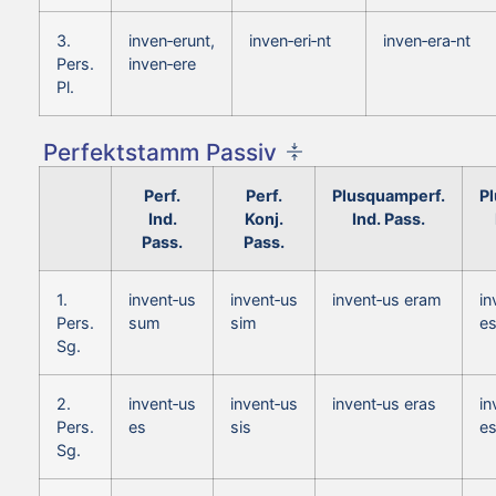
3.
inven‑erunt,
inven‑eri‑nt
inven‑era‑nt
Pers.
inven‑ere
Pl.
Perfektstamm Passiv
Perf.
Perf.
Plusquamperf.
P
Ind.
Konj.
Ind. Pass.
Pass.
Pass.
1.
invent‑us
invent‑us
invent‑us eram
in
Pers.
sum
sim
e
Sg.
2.
invent‑us
invent‑us
invent‑us eras
in
Pers.
es
sis
e
Sg.