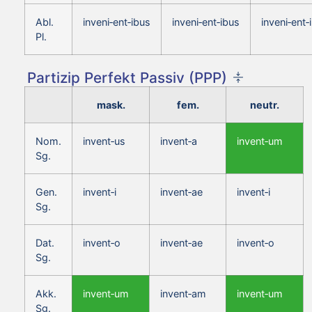
Abl.
inveni‑ent‑ibus
inveni‑ent‑ibus
inveni‑ent‑
Pl.
Partizip Perfekt Passiv (PPP)
mask.
fem.
neutr.
Nom.
invent‑us
invent‑a
invent‑um
Sg.
Gen.
invent‑i
invent‑ae
invent‑i
Sg.
Dat.
invent‑o
invent‑ae
invent‑o
Sg.
Akk.
invent‑um
invent‑am
invent‑um
Sg.