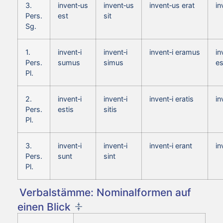
3.
invent‑us
invent‑us
invent‑us erat
in
Pers.
est
sit
Sg.
1.
invent‑i
invent‑i
invent‑i eramus
in
Pers.
sumus
simus
e
Pl.
2.
invent‑i
invent‑i
invent‑i eratis
in
Pers.
estis
sitis
Pl.
3.
invent‑i
invent‑i
invent‑i erant
in
Pers.
sunt
sint
Pl.
Verbalstämme: Nominalformen auf
einen Blick