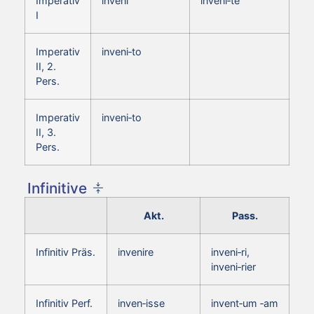
Imperativ
inveni
inveni‑te
I
Imperativ
inveni‑to
II, 2.
Pers.
Imperativ
inveni‑to
II, 3.
Pers.
Infinitive
Akt.
Pass.
Infinitiv Präs.
invenire
inveni‑ri,
inveni‑rier
Infinitiv Perf.
inven‑isse
invent‑um ‑am