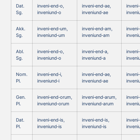
Dat.
inveni‑end‑o,
inveni‑end‑ae,
inveni
Sg.
inveniund‑o
inveniund‑ae
inveni
Akk.
inveni‑end‑um,
inveni‑end‑am,
inveni
Sg.
inveniund‑um
inveniund‑am
inven
Abl.
inveni‑end‑o,
inveni‑end‑a,
inveni
Sg.
inveniund‑o
inveniund‑a
inveni
Nom.
inveni‑end‑i,
inveni‑end‑ae,
inveni
Pl.
inveniund‑i
inveniund‑ae
inveni
Gen.
inveni‑end‑orum,
inveni‑end‑arum,
inveni
Pl.
inveniund‑orum
inveniund‑arum
inven
Dat.
inveni‑end‑is,
inveni‑end‑is,
inveni‑
Pl.
inveniund‑is
inveniund‑is
inveni