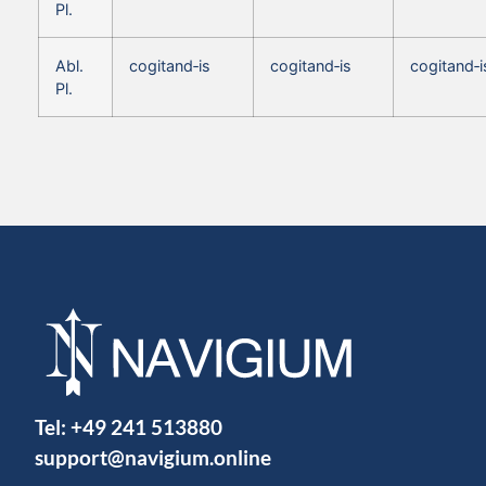
Pl.
Abl.
cogitand‑is
cogitand‑is
cogitand‑i
Pl.
Tel:
+49 241 513880
support@navigium.online