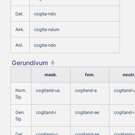
Dat.
cogita‑ndo
Akk.
cogita‑ndum
Abl.
cogita‑ndo
Gerundivum
mask.
fem.
neutr
Nom.
cogitand‑us
cogitand‑a
cogitand‑
Sg.
Gen.
cogitand‑i
cogitand‑ae
cogitand‑i
Sg.
Dat.
cogitand‑o
cogitand‑ae
cogitand‑