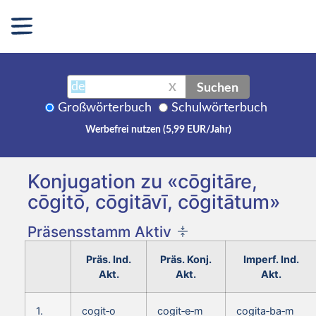
Suchen
X
Großwörterbuch
Schulwörterbuch
Werbefrei nutzen (5,99 EUR/Jahr)
Konjugation zu «cōgitāre,
cōgitō, cōgitāvī, cōgitātum»
Präsensstamm Aktiv
Präs. Ind.
Präs. Konj.
Imperf. Ind.
Akt.
Akt.
Akt.
1.
cogit‑o
cogit‑e‑m
cogita‑ba‑m