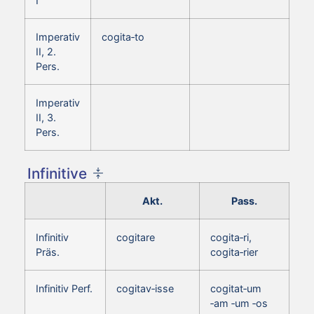
I
Imperativ
cogita‑to
II, 2.
Pers.
Imperativ
II, 3.
Pers.
Infinitive
Akt.
Pass.
Infinitiv
cogitare
cogita‑ri,
Präs.
cogita‑rier
Infinitiv Perf.
cogitav‑isse
cogitat‑um
‑am ‑um ‑os