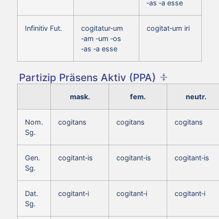
‑as ‑a esse
Infinitiv Fut.
cogitatur‑um
cogitat‑um iri
‑am ‑um ‑os
‑as ‑a esse
Partizip Präsens Aktiv (PPA)
mask.
fem.
neutr.
Nom.
cogitans
cogitans
cogitans
Sg.
Gen.
cogitant‑is
cogitant‑is
cogitant‑is
Sg.
Dat.
cogitant‑i
cogitant‑i
cogitant‑i
Sg.