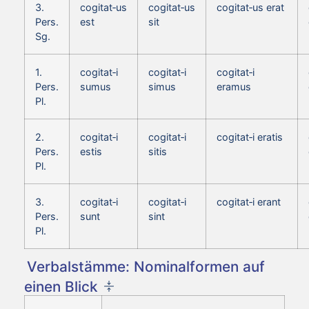
3.
cogitat‑us
cogitat‑us
cogitat‑us erat
Pers.
est
sit
Sg.
1.
cogitat‑i
cogitat‑i
cogitat‑i
Pers.
sumus
simus
eramus
Pl.
2.
cogitat‑i
cogitat‑i
cogitat‑i eratis
Pers.
estis
sitis
Pl.
3.
cogitat‑i
cogitat‑i
cogitat‑i erant
Pers.
sunt
sint
Pl.
Verbalstämme: Nominalformen auf
einen Blick