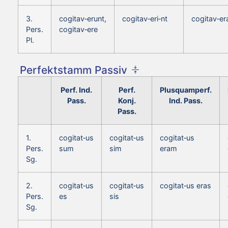
3.
cogitav‑erunt,
cogitav‑eri‑nt
cogitav‑er
Pers.
cogitav‑ere
Pl.
Perfektstamm Passiv
Perf. Ind.
Perf.
Plusquamperf.
Pass.
Konj.
Ind. Pass.
Pass.
1.
cogitat‑us
cogitat‑us
cogitat‑us
Pers.
sum
sim
eram
Sg.
2.
cogitat‑us
cogitat‑us
cogitat‑us eras
Pers.
es
sis
Sg.