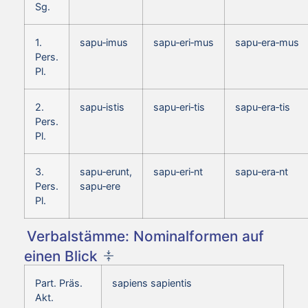
Sg.
1.
sapu‑imus
sapu‑eri‑mus
sapu‑era‑mus
Pers.
Pl.
2.
sapu‑istis
sapu‑eri‑tis
sapu‑era‑tis
Pers.
Pl.
3.
sapu‑erunt,
sapu‑eri‑nt
sapu‑era‑nt
Pers.
sapu‑ere
Pl.
Verbalstämme: Nominalformen auf
einen Blick
Part. Präs.
sapiens sapientis
Akt.