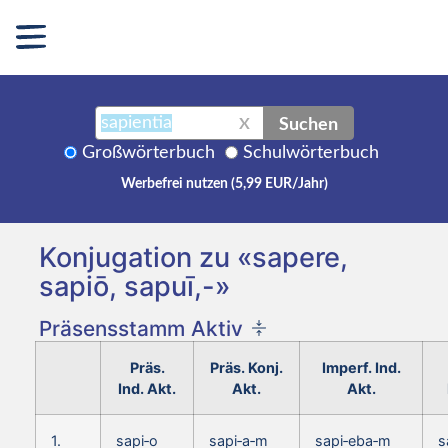
Suchen
X
Großwörterbuch
Schulwörterbuch
Werbefrei nutzen (5,99 EUR/Jahr)
Konjugation zu «sapere,
sapiō, sapuī,-»
Präsensstamm Aktiv
Präs.
Präs. Konj.
Imperf. Ind.
Ind. Akt.
Akt.
Akt.
1.
sapi‑o
sapi‑a‑m
sapi‑eba‑m
s