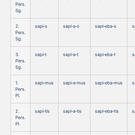
Pers.
Sg.
2.
sapi‑s
sapi‑a‑s
sapi‑eba‑s
s
Pers.
Sg.
3.
sapi‑t
sapi‑a‑t
sapi‑eba‑t
s
Pers.
Sg.
1.
sapi‑mus
sapi‑a‑mus
sapi‑eba‑mus
s
Pers.
Pl.
2.
sapi‑tis
sapi‑a‑tis
sapi‑eba‑tis
s
Pers.
Pl.