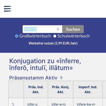
Suchen
X
Großwörterbuch
Schulwörterbuch
Werbefrei nutzen (5,99 EUR/Jahr)
Konjugation zu «īnferre,
īnferō, intulī, illātum»
Präsensstamm Aktiv
Präs. Ind.
Präs. Konj.
Imperf. Ind.
Akt.
Akt.
Akt.
1.
infer‑o
infer‑a‑m
infere‑ba‑m