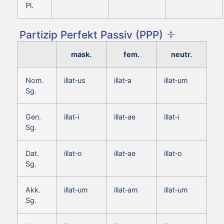
Pl.
Partizip Perfekt Passiv (PPP)
mask.
fem.
neutr.
Nom.
illat‑us
illat‑a
illat‑um
Sg.
Gen.
illat‑i
illat‑ae
illat‑i
Sg.
Dat.
illat‑o
illat‑ae
illat‑o
Sg.
Akk.
illat‑um
illat‑am
illat‑um
Sg.