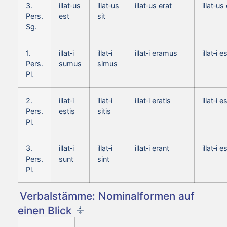
3.
illat‑us
illat‑us
illat‑us erat
illat‑us
Pers.
est
sit
Sg.
1.
illat‑i
illat‑i
illat‑i eramus
illat‑i
Pers.
sumus
simus
Pl.
2.
illat‑i
illat‑i
illat‑i eratis
illat‑i 
Pers.
estis
sitis
Pl.
3.
illat‑i
illat‑i
illat‑i erant
illat‑i 
Pers.
sunt
sint
Pl.
Verbalstämme: Nominalformen auf
einen Blick