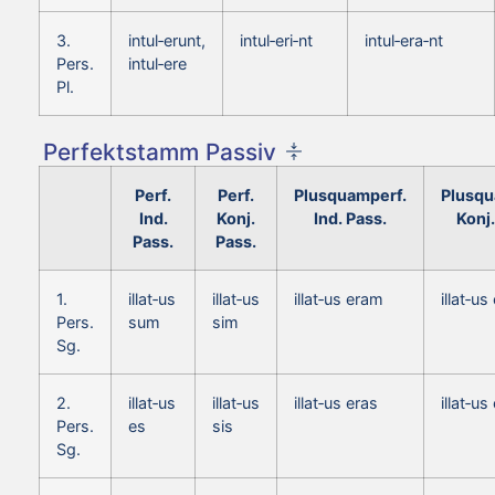
3.
intul‑erunt,
intul‑eri‑nt
intul‑era‑nt
Pers.
intul‑ere
Pl.
Perfektstamm Passiv
Perf.
Perf.
Plusquamperf.
Plusqu
Ind.
Konj.
Ind. Pass.
Konj.
Pass.
Pass.
1.
illat‑us
illat‑us
illat‑us eram
illat‑u
Pers.
sum
sim
Sg.
2.
illat‑us
illat‑us
illat‑us eras
illat‑u
Pers.
es
sis
Sg.