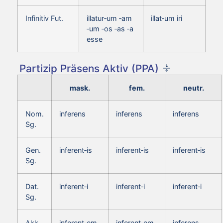
Infinitiv Fut.
illatur‑um ‑am
illat‑um iri
‑um ‑os ‑as ‑a
esse
Partizip Präsens Aktiv (PPA)
mask.
fem.
neutr.
Nom.
inferens
inferens
inferens
Sg.
Gen.
inferent‑is
inferent‑is
inferent‑is
Sg.
Dat.
inferent‑i
inferent‑i
inferent‑i
Sg.
Akk.
inferent‑em
inferent‑em
inferens