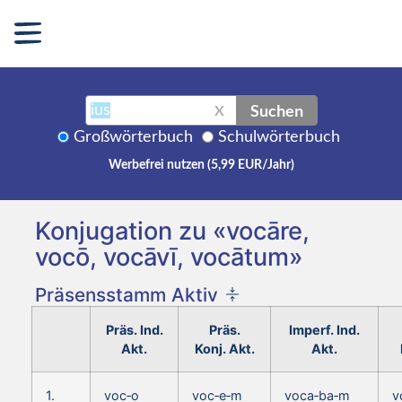
Suchen
X
Großwörterbuch
Schulwörterbuch
Werbefrei nutzen (5,99 EUR/Jahr)
Konjugation zu «vocāre,
vocō, vocāvī, vocātum»
Präsensstamm Aktiv
Präs. Ind.
Präs.
Imperf. Ind.
Akt.
Konj. Akt.
Akt.
1.
voc‑o
voc‑e‑m
voca‑ba‑m
v