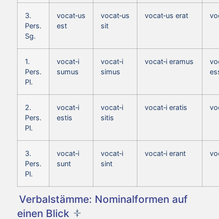
3.
vocat‑us
vocat‑us
vocat‑us erat
vo
Pers.
est
sit
Sg.
1.
vocat‑i
vocat‑i
vocat‑i eramus
vo
Pers.
sumus
simus
es
Pl.
2.
vocat‑i
vocat‑i
vocat‑i eratis
vo
Pers.
estis
sitis
Pl.
3.
vocat‑i
vocat‑i
vocat‑i erant
vo
Pers.
sunt
sint
Pl.
Verbalstämme: Nominalformen auf
einen Blick