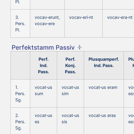
Pl.
3.
vocav‑erunt,
vocav‑eri‑nt
vocav‑era‑nt
Pers.
vocav‑ere
Pl.
Perfektstamm Passiv
Perf.
Perf.
Plusquamperf.
Pl
Ind.
Konj.
Ind. Pass.
Pass.
Pass.
1.
vocat‑us
vocat‑us
vocat‑us eram
vo
Pers.
sum
sim
es
Sg.
2.
vocat‑us
vocat‑us
vocat‑us eras
vo
Pers.
es
sis
es
Sg.