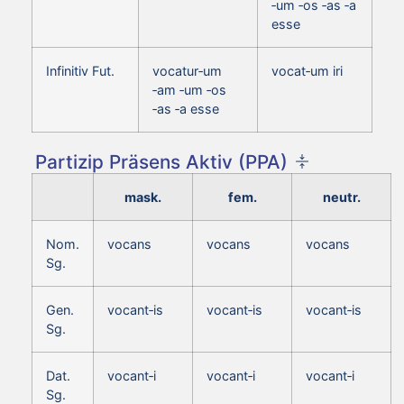
‑um ‑os ‑as ‑a
esse
Infinitiv Fut.
vocatur‑um
vocat‑um iri
‑am ‑um ‑os
‑as ‑a esse
Partizip Präsens Aktiv (PPA)
mask.
fem.
neutr.
Nom.
vocans
vocans
vocans
Sg.
Gen.
vocant‑is
vocant‑is
vocant‑is
Sg.
Dat.
vocant‑i
vocant‑i
vocant‑i
Sg.