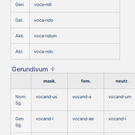
Gen.
voca‑ndi
Dat.
voca‑ndo
Akk.
voca‑ndum
Abl.
voca‑ndo
Gerundivum
mask.
fem.
neutr.
Nom.
vocand‑us
vocand‑a
vocand‑um
Sg.
Gen.
vocand‑i
vocand‑ae
vocand‑i
Sg.