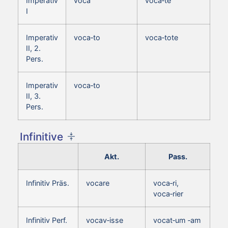
Imperativ
voca
voca‑te
I
Imperativ
voca‑to
voca‑tote
II, 2.
Pers.
Imperativ
voca‑to
II, 3.
Pers.
Infinitive
Akt.
Pass.
Infinitiv Präs.
vocare
voca‑ri,
voca‑rier
Infinitiv Perf.
vocav‑isse
vocat‑um ‑am