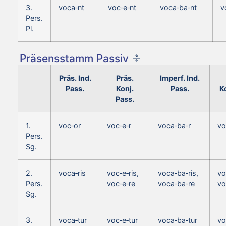
3.
voca‑nt
voc‑e‑nt
voca‑ba‑nt
v
Pers.
Pl.
Präsensstamm Passiv
Präs. Ind.
Präs.
Imperf. Ind.
Pass.
Konj.
Pass.
K
Pass.
1.
voc‑or
voc‑e‑r
voca‑ba‑r
vo
Pers.
Sg.
2.
voca‑ris
voc‑e‑ris,
voca‑ba‑ris,
vo
Pers.
voc‑e‑re
voca‑ba‑re
vo
Sg.
3.
voca‑tur
voc‑e‑tur
voca‑ba‑tur
vo