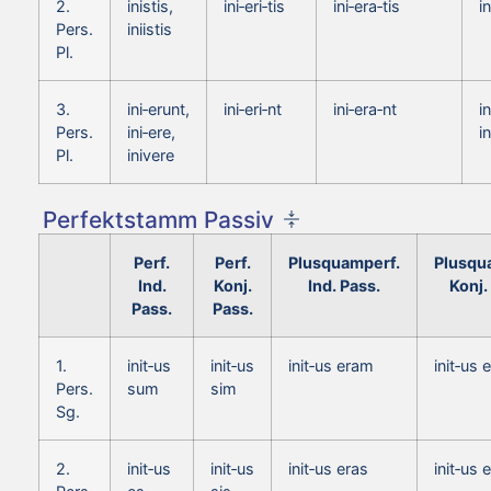
2.
inistis,
ini‑eri‑tis
ini‑era‑tis
i
Pers.
iniistis
Pl.
3.
ini‑erunt,
ini‑eri‑nt
ini‑era‑nt
i
Pers.
ini‑ere,
i
Pl.
inivere
Perfektstamm Passiv
Perf.
Perf.
Plusquamperf.
Plusqu
Ind.
Konj.
Ind. Pass.
Konj.
Pass.
Pass.
1.
init‑us
init‑us
init‑us eram
init‑us
Pers.
sum
sim
Sg.
2.
init‑us
init‑us
init‑us eras
init‑us 