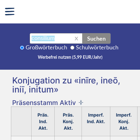
Suchen
X
Großwörterbuch
Schulwörterbuch
Werbefrei nutzen (5,99 EUR/Jahr)
Konjugation zu «inīre, ineō,
iniī, initum»
Präsensstamm Aktiv
Präs.
Präs.
Imperf.
Imperf.
Ind.
Konj.
Ind. Akt.
Konj.
Akt.
Akt.
Akt.