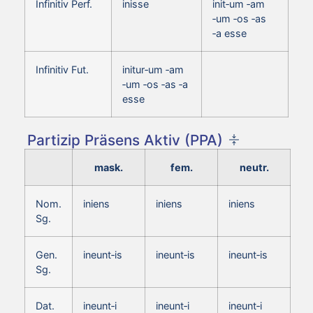
Infinitiv Perf.
inisse
init‑um ‑am
‑um ‑os ‑as
‑a esse
Infinitiv Fut.
initur‑um ‑am
‑um ‑os ‑as ‑a
esse
Partizip Präsens Aktiv (PPA)
mask.
fem.
neutr.
Nom.
iniens
iniens
iniens
Sg.
Gen.
ineunt‑is
ineunt‑is
ineunt‑is
Sg.
Dat.
ineunt‑i
ineunt‑i
ineunt‑i