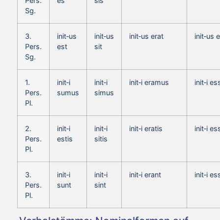
Pers.
es
sis
Sg.
3.
init‑us
init‑us
init‑us erat
init‑us 
Pers.
est
sit
Sg.
1.
init‑i
init‑i
init‑i eramus
init‑i 
Pers.
sumus
simus
Pl.
2.
init‑i
init‑i
init‑i eratis
init‑i es
Pers.
estis
sitis
Pl.
3.
init‑i
init‑i
init‑i erant
init‑i e
Pers.
sunt
sint
Pl.