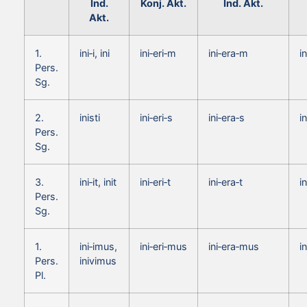
Ind.
Konj. Akt.
Ind. Akt.
Akt.
1.
ini‑i, ini
ini‑eri‑m
ini‑era‑m
i
Pers.
Sg.
2.
inisti
ini‑eri‑s
ini‑era‑s
i
Pers.
Sg.
3.
ini‑it, init
ini‑eri‑t
ini‑era‑t
i
Pers.
Sg.
1.
ini‑imus,
ini‑eri‑mus
ini‑era‑mus
i
Pers.
inivimus
Pl.