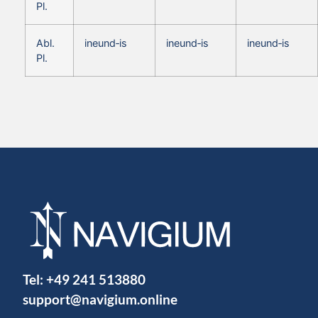
Pl.
Abl.
ineund‑is
ineund‑is
ineund‑is
Pl.
Tel:
+49 241 513880
support@navigium.online