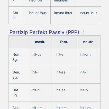
Pl.
ineunt‑is
ineunt‑is
Abl.
ineunt‑ibus
ineunt‑ibus
ineunt‑ibus
Pl.
Partizip Perfekt Passiv (PPP)
mask.
fem.
neutr.
Nom.
init‑us
init‑a
init‑um
Sg.
Gen.
init‑i
init‑ae
init‑i
Sg.
Dat.
init‑o
init‑ae
init‑o
Sg.
Akk.
init‑um
init‑am
init‑um