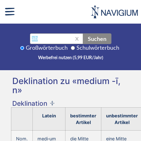
Suchen
X
Großwörterbuch
Schulwörterbuch
Werbefrei nutzen (5,99 EUR/Jahr)
Deklination zu «medium -ī,
n»
Deklination
Latein
bestimmter
unbestimmter
Artikel
Artikel
Nom.
medi‑um
die Mitte
eine Mitte