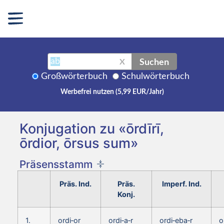
Suchen
X
Großwörterbuch
Schulwörterbuch
Werbefrei nutzen (5,99 EUR/Jahr)
Konjugation zu «ōrdīrī,
ōrdior, ōrsus sum»
Präsensstamm
Präs. Ind.
Präs.
Imperf. Ind.
Konj.
1.
ordi‑or
ordi‑a‑r
ordi‑eba‑r
o