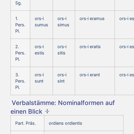
Sg.
1.
ors‑i
ors‑i
ors‑i eramus
ors‑i 
Pers.
sumus
simus
Pl.
2.
ors‑i
ors‑i
ors‑i eratis
ors‑i e
Pers.
estis
sitis
Pl.
3.
ors‑i
ors‑i
ors‑i erant
ors‑i e
Pers.
sunt
sint
Pl.
Verbalstämme: Nominalformen auf
einen Blick
Part. Präs.
ordiens ordientis