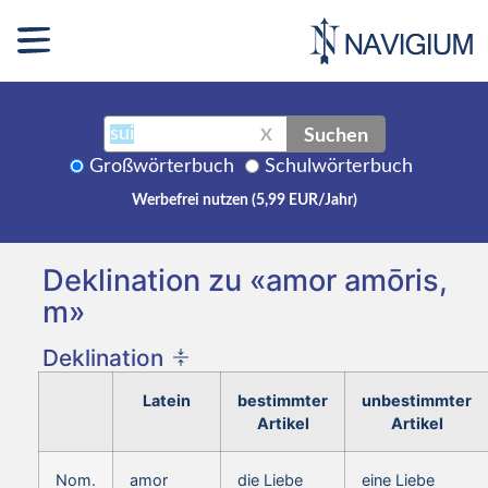
Suchen
X
Großwörterbuch
Schulwörterbuch
Werbefrei nutzen (5,99 EUR/Jahr)
Deklination zu «amor amōris,
m»
Deklination
Latein
bestimmter
unbestimmter
Artikel
Artikel
Nom.
amor
die Liebe
eine Liebe