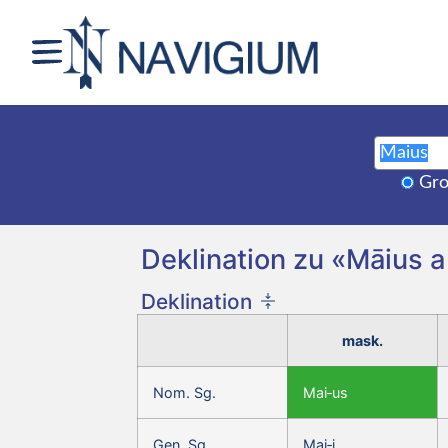
Gro
Deklination zu «Māius 
Deklination
mask.
Nom. Sg.
Mai‑us
Gen. Sg.
Mai‑i