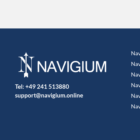
Nav
Nav
Nav
Tel:
+49 241 513880
Nav
support@navigium.online
Nav
Nav