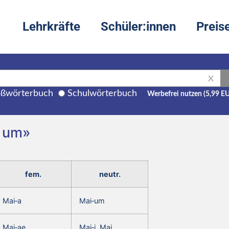
Lehrkräfte
Schüler:innen
Preis
X
ßwörterbuch
Schulwörterbuch
Werbefrei nutzen (5,99 E
a um»
fem.
neutr.
Mai‑a
Mai‑um
Mai‑ae
Mai‑i, Mai