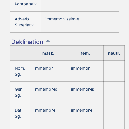
Komparativ
Adverb
immemor‑issim‑e
Superlativ
Deklination
mask.
fem.
neutr.
Nom.
immemor
immemor
Sg.
Gen.
immemor‑is
immemor‑is
Sg.
Dat.
immemor‑i
immemor‑i
Sg.