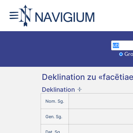
Gro
Deklination zu «facētiae
Deklination
Nom. Sg.
Gen. Sg.
Dat. Sg.