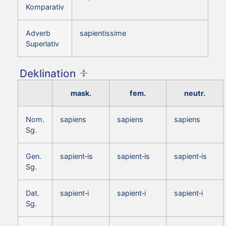
Komparativ
Adverb
sapientissime
Superlativ
Deklination
mask.
fem.
neutr.
Nom.
sapiens
sapiens
sapiens
Sg.
Gen.
sapient‑is
sapient‑is
sapient‑is
Sg.
Dat.
sapient‑i
sapient‑i
sapient‑i
Sg.