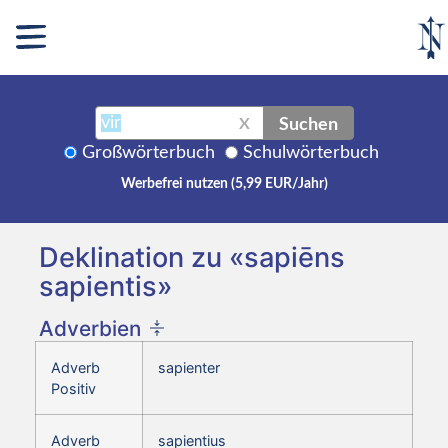
Suchen
X
Großwörterbuch
Schulwörterbuch
Werbefrei nutzen (5,99 EUR/Jahr)
Deklination zu «sapiēns
sapientis»
Adverbien
Adverb
sapienter
Positiv
Adverb
sapientius