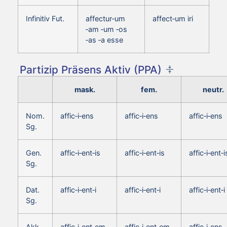
Infinitiv Fut.
affectur‑um
affect‑um iri
‑am ‑um ‑os
‑as ‑a esse
Partizip Präsens Aktiv (PPA)
mask.
fem.
neutr.
Nom.
affic‑i‑ens
affic‑i‑ens
affic‑i‑ens
Sg.
Gen.
affic‑i‑ent‑is
affic‑i‑ent‑is
affic‑i‑ent‑i
Sg.
Dat.
affic‑i‑ent‑i
affic‑i‑ent‑i
affic‑i‑ent‑i
Sg.
Akk.
affic‑i‑ent‑em
affic‑i‑ent‑em
affic‑i‑ens