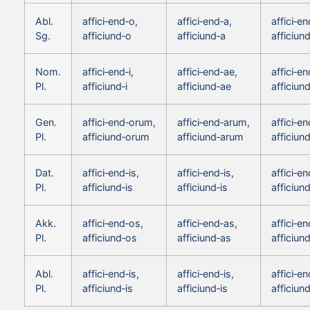
Abl.
affici‑end‑o,
affici‑end‑a,
affici‑en
Sg.
afficiund‑o
afficiund‑a
afficiun
Nom.
affici‑end‑i,
affici‑end‑ae,
affici‑en
Pl.
afficiund‑i
afficiund‑ae
afficiun
Gen.
affici‑end‑orum,
affici‑end‑arum,
affici‑e
Pl.
afficiund‑orum
afficiund‑arum
afficiun
Dat.
affici‑end‑is,
affici‑end‑is,
affici‑en
Pl.
afficiund‑is
afficiund‑is
afficiund
Akk.
affici‑end‑os,
affici‑end‑as,
affici‑en
Pl.
afficiund‑os
afficiund‑as
afficiun
Abl.
affici‑end‑is,
affici‑end‑is,
affici‑en
Pl.
afficiund‑is
afficiund‑is
afficiund