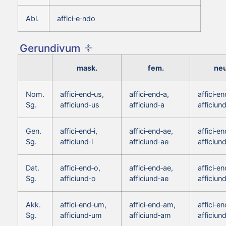
Abl.
affici‑e‑ndo
Gerundivum
mask.
fem.
neu
Nom.
affici‑end‑us,
affici‑end‑a,
affici‑e
Sg.
afficiund‑us
afficiund‑a
afficiun
Gen.
affici‑end‑i,
affici‑end‑ae,
affici‑en
Sg.
afficiund‑i
afficiund‑ae
afficiund
Dat.
affici‑end‑o,
affici‑end‑ae,
affici‑en
Sg.
afficiund‑o
afficiund‑ae
afficiun
Akk.
affici‑end‑um,
affici‑end‑am,
affici‑e
Sg.
afficiund‑um
afficiund‑am
afficiun