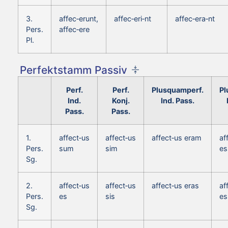
3.
affec‑erunt,
affec‑eri‑nt
affec‑era‑nt
Pers.
affec‑ere
Pl.
Perfektstamm Passiv
Perf.
Perf.
Plusquamperf.
Pl
Ind.
Konj.
Ind. Pass.
Pass.
Pass.
1.
affect‑us
affect‑us
affect‑us eram
af
Pers.
sum
sim
e
Sg.
2.
affect‑us
affect‑us
affect‑us eras
af
Pers.
es
sis
es
Sg.