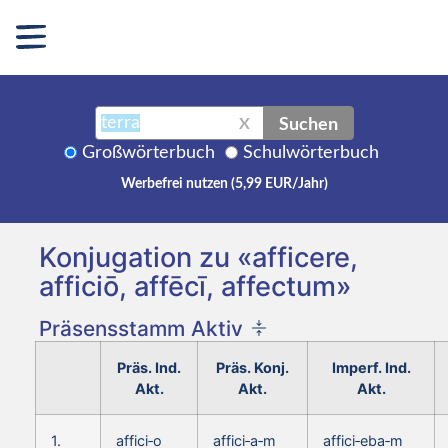
Suchen
X
Großwörterbuch
Schulwörterbuch
Werbefrei nutzen (5,99 EUR/Jahr)
Konjugation zu «afficere,
afficiō, affēcī, affectum»
Präsensstamm Aktiv
Präs. Ind.
Präs. Konj.
Imperf. Ind.
Akt.
Akt.
Akt.
1.
affici‑o
affici‑a‑m
affici‑eba‑m