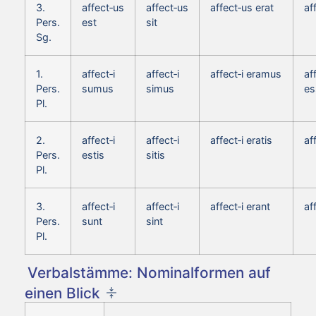
3.
affect‑us
affect‑us
affect‑us erat
af
Pers.
est
sit
Sg.
1.
affect‑i
affect‑i
affect‑i eramus
af
Pers.
sumus
simus
e
Pl.
2.
affect‑i
affect‑i
affect‑i eratis
af
Pers.
estis
sitis
Pl.
3.
affect‑i
affect‑i
affect‑i erant
af
Pers.
sunt
sint
Pl.
Verbalstämme: Nominalformen auf
einen Blick