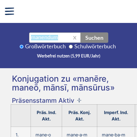
Suchen
X
Großwörterbuch
Schulwörterbuch
Werbefrei nutzen (5,99 EUR/Jahr)
Konjugation zu «manēre,
maneō, mānsī, mānsūrus»
Präsensstamm Aktiv
Präs. Ind.
Präs. Konj.
Imperf. Ind.
Akt.
Akt.
Akt.
1.
mane‑o
mane‑a‑m
mane‑ba‑m