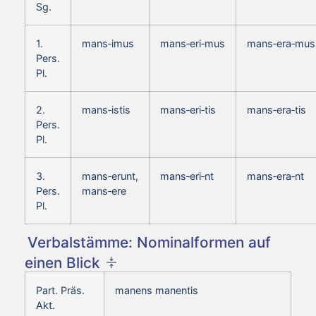
Sg.
1.
mans‑imus
mans‑eri‑mus
mans‑era‑mus
Pers.
Pl.
2.
mans‑istis
mans‑eri‑tis
mans‑era‑tis
Pers.
Pl.
3.
mans‑erunt,
mans‑eri‑nt
mans‑era‑nt
Pers.
mans‑ere
Pl.
Verbalstämme: Nominalformen auf
einen Blick
Part. Präs.
manens manentis
Akt.