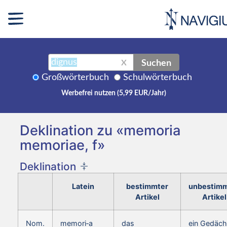
Suchen
X
Großwörterbuch
Schulwörterbuch
Werbefrei nutzen (5,99 EUR/Jahr)
Deklination zu «memoria
memoriae, f»
Deklination
Latein
bestimmter
unbestimm
Artikel
Artikel
Nom.
memori‑a
das
ein Gedäch