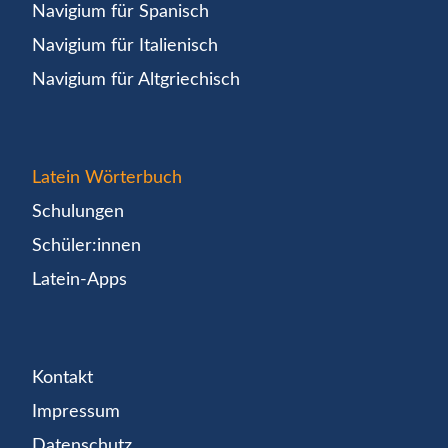
Navigium für Spanisch
Navigium für Italienisch
Navigium für Altgriechisch
Latein Wörterbuch
Schulungen
Schüler:innen
Latein-Apps
Kontakt
Impressum
Datenschutz