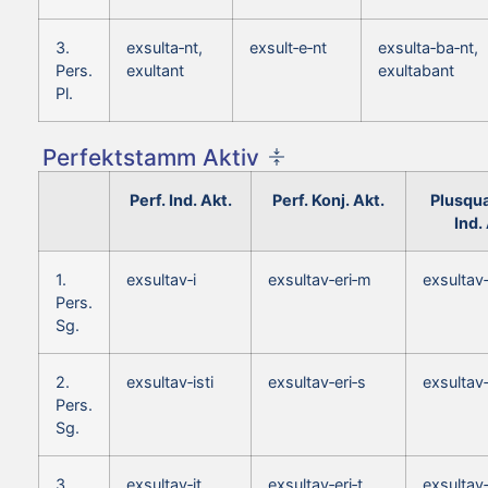
3.
exsulta‑nt,
exsult‑e‑nt
exsulta‑ba‑nt,
Pers.
exultant
exultabant
Pl.
Perfektstamm Aktiv
Perf. Ind. Akt.
Perf. Konj. Akt.
Plusqu
Ind.
1.
exsultav‑i
exsultav‑eri‑m
exsultav
Pers.
Sg.
2.
exsultav‑isti
exsultav‑eri‑s
exsultav
Pers.
Sg.
3.
exsultav‑it,
exsultav‑eri‑t
exsultav‑