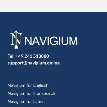
Tel:
+49 241 513880
support@navigium.online
Navigium für Englisch
Navigium für Französisch
Navigium für Latein