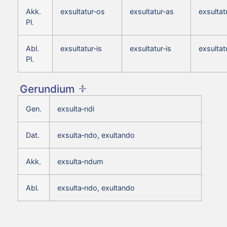
Akk.
exsultatur‑os
exsultatur‑as
exsultat
Pl.
Abl.
exsultatur‑is
exsultatur‑is
exsultat
Pl.
Gerundium
Gen.
exsulta‑ndi
Dat.
exsulta‑ndo, exultando
Akk.
exsulta‑ndum
Abl.
exsulta‑ndo, exultando