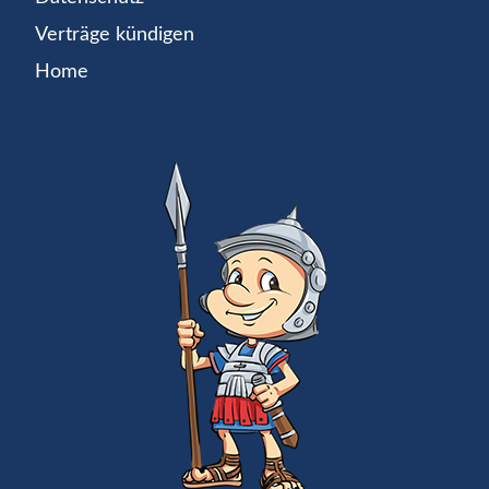
Verträge kündigen
Home