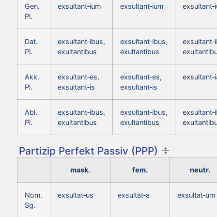
Gen.
exsultant‑ium
exsultant‑ium
exsultant‑
Pl.
Dat.
exsultant‑ibus,
exsultant‑ibus,
exsultant‑
Pl.
exultantibus
exultantibus
exultantib
Akk.
exsultant‑es,
exsultant‑es,
exsultant‑i
Pl.
exsultant‑is
exsultant‑is
Abl.
exsultant‑ibus,
exsultant‑ibus,
exsultant‑
Pl.
exultantibus
exultantibus
exultantib
Partizip Perfekt Passiv (PPP)
mask.
fem.
neutr.
Nom.
exsultat‑us
exsultat‑a
exsultat‑um
Sg.