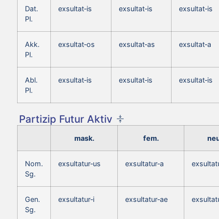
Dat.
exsultat‑is
exsultat‑is
exsultat‑is
Pl.
Akk.
exsultat‑os
exsultat‑as
exsultat‑a
Pl.
Abl.
exsultat‑is
exsultat‑is
exsultat‑is
Pl.
Partizip Futur Aktiv
mask.
fem.
neu
Nom.
exsultatur‑us
exsultatur‑a
exsulta
Sg.
Gen.
exsultatur‑i
exsultatur‑ae
exsultatu
Sg.