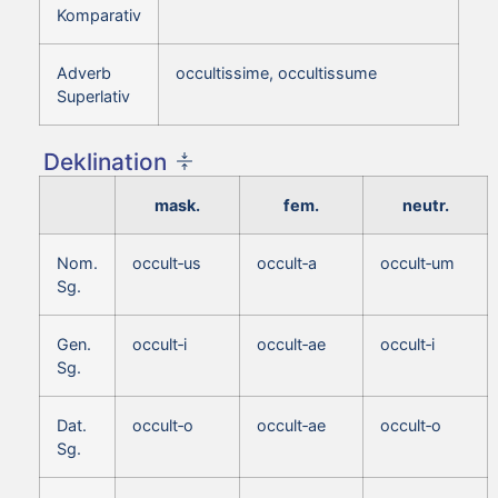
Komparativ
Adverb
occultissime, occultissume
Superlativ
Deklination
mask.
fem.
neutr.
Nom.
occult‑us
occult‑a
occult‑um
Sg.
Gen.
occult‑i
occult‑ae
occult‑i
Sg.
Dat.
occult‑o
occult‑ae
occult‑o
Sg.