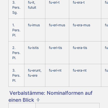
3.
fu‑it,
fu‑eri‑t
fu‑era‑t
fu
Pers.
futuit
Sg.
1.
fu‑imus
fu‑eri‑mus
fu‑era‑mus
f
Pers.
Pl.
2.
fu‑istis
fu‑eri‑tis
fu‑era‑tis
fu
Pers.
Pl.
3.
fu‑erunt,
fu‑eri‑nt
fu‑era‑nt
fu
Pers.
fu‑ere
Pl.
Verbalstämme: Nominalformen auf
einen Blick