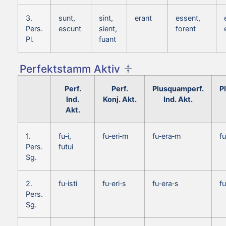
3.
sunt,
sint,
erant
essent,
Pers.
escunt
sient,
forent
Pl.
fuant
Perfektstamm Aktiv
Perf.
Perf.
Plusquamperf.
P
Ind.
Konj. Akt.
Ind. Akt.
Akt.
1.
fu‑i,
fu‑eri‑m
fu‑era‑m
f
Pers.
futui
Sg.
2.
fu‑isti
fu‑eri‑s
fu‑era‑s
fu
Pers.
Sg.