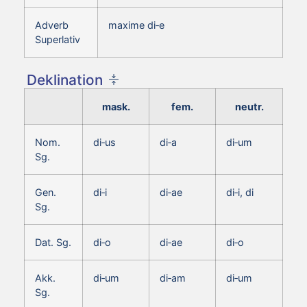
Adverb
maxime di‑e
Superlativ
Deklination
mask.
fem.
neutr.
Nom.
di‑us
di‑a
di‑um
Sg.
Gen.
di‑i
di‑ae
di‑i, di
Sg.
Dat. Sg.
di‑o
di‑ae
di‑o
Akk.
di‑um
di‑am
di‑um
Sg.