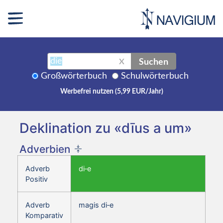
Suchen
X
Großwörterbuch
Schulwörterbuch
Werbefrei nutzen (5,99 EUR/Jahr)
Deklination zu «dīus a um»
Adverbien
Adverb
di‑e
Positiv
Adverb
magis di‑e
Komparativ