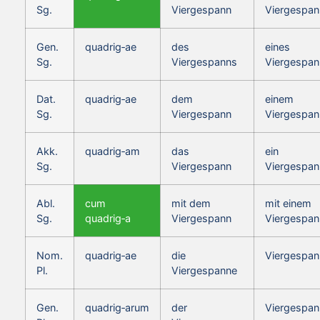
Sg.
Viergespann
Viergespan
Gen.
quadrig‑ae
des
eines
Sg.
Viergespanns
Viergespan
Dat.
quadrig‑ae
dem
einem
Sg.
Viergespann
Viergespan
Akk.
quadrig‑am
das
ein
Sg.
Viergespann
Viergespan
Abl.
cum
mit dem
mit einem
Sg.
quadrig‑a
Viergespann
Viergespan
Nom.
quadrig‑ae
die
Viergespan
Pl.
Viergespanne
Gen.
quadrig‑arum
der
Viergespan