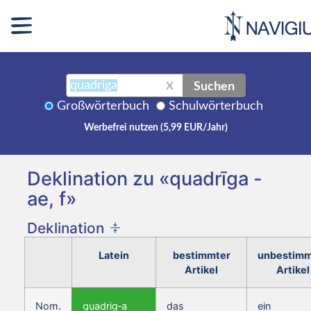
Suchen
X
Großwörterbuch
Schulwörterbuch
Werbefrei nutzen (5,99 EUR/Jahr)
Deklination zu «quadrīga -
ae, f»
Deklination
Latein
bestimmter
unbestimm
Artikel
Artikel
Nom.
quadrig‑a
das
ein