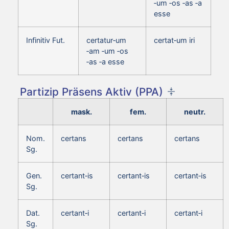
‑um ‑os ‑as ‑a
esse
Infinitiv Fut.
certatur‑um
certat‑um iri
‑am ‑um ‑os
‑as ‑a esse
Partizip Präsens Aktiv (PPA)
mask.
fem.
neutr.
Nom.
certans
certans
certans
Sg.
Gen.
certant‑is
certant‑is
certant‑is
Sg.
Dat.
certant‑i
certant‑i
certant‑i
Sg.