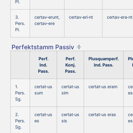
Pl.
3.
certav‑erunt,
certav‑eri‑nt
certav‑era‑nt
Pers.
certav‑ere
Pl.
Perfektstamm Passiv
Perf.
Perf.
Plusquamperf.
Pl
Ind.
Konj.
Ind. Pass.
Pass.
Pass.
1.
certat‑us
certat‑us
certat‑us eram
ce
Pers.
sum
sim
e
Sg.
2.
certat‑us
certat‑us
certat‑us eras
ce
Pers.
es
sis
es
Sg.