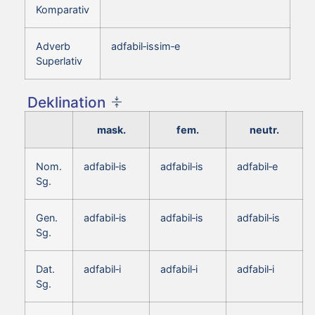
Komparativ
Adverb
adfabil‑issim‑e
Superlativ
Deklination
mask.
fem.
neutr.
Nom.
adfabil‑is
adfabil‑is
adfabil‑e
Sg.
Gen.
adfabil‑is
adfabil‑is
adfabil‑is
Sg.
Dat.
adfabil‑i
adfabil‑i
adfabil‑i
Sg.