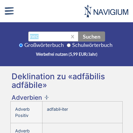
Suchen
X
Großwörterbuch
Schulwörterbuch
Werbefrei nutzen (5,99 EUR/Jahr)
Deklination zu «adfābilis
adfābile»
Adverbien
Adverb
adfabil‑iter
Positiv
Adverb