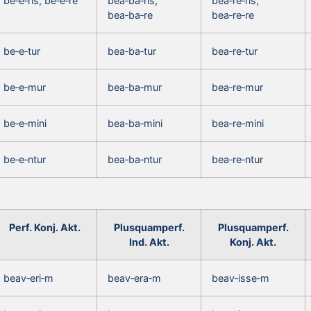
be‑e‑ris, be‑e‑re
bea‑ba‑ris,
bea‑re‑ris,
bea‑ba‑re
bea‑re‑re
be‑e‑tur
bea‑ba‑tur
bea‑re‑tur
be‑e‑mur
bea‑ba‑mur
bea‑re‑mur
be‑e‑mini
bea‑ba‑mini
bea‑re‑mini
be‑e‑ntur
bea‑ba‑ntur
bea‑re‑ntur
Perf. Konj. Akt.
Plusquamperf.
Plusquamperf.
Ind. Akt.
Konj. Akt.
beav‑eri‑m
beav‑era‑m
beav‑isse‑m