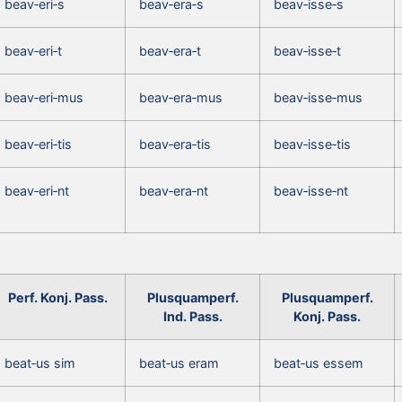
beav‑eri‑s
beav‑era‑s
beav‑isse‑s
beav‑eri‑t
beav‑era‑t
beav‑isse‑t
beav‑eri‑mus
beav‑era‑mus
beav‑isse‑mus
beav‑eri‑tis
beav‑era‑tis
beav‑isse‑tis
beav‑eri‑nt
beav‑era‑nt
beav‑isse‑nt
Perf. Konj. Pass.
Plusquamperf.
Plusquamperf.
Ind. Pass.
Konj. Pass.
beat‑us sim
beat‑us eram
beat‑us essem