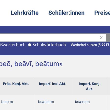
Lehrkräfte
Schüler:innen
Preis
X
ßwörterbuch
Schulwörterbuch
Werbefrei nutzen (5,99 E
 beō, beāvī, beātum»
Präs. Konj. Akt.
Imperf. Ind. Akt.
Imperf. Konj.
Akt.
be‑e‑m
bea‑ba‑m
bea‑re‑m