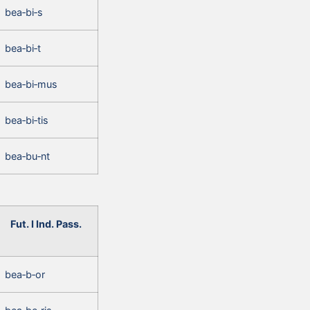
bea‑bi‑s
bea‑bi‑t
bea‑bi‑mus
bea‑bi‑tis
bea‑bu‑nt
Fut. I Ind. Pass.
bea‑b‑or