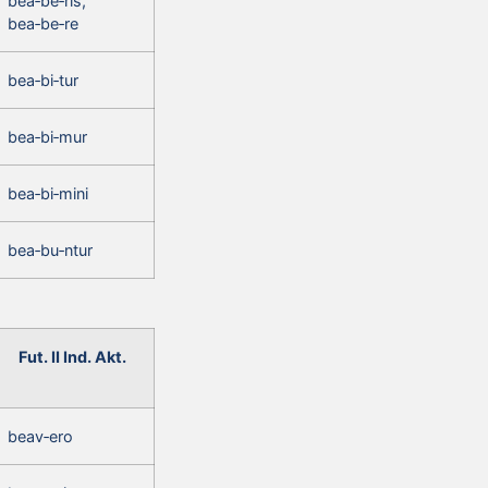
bea‑be‑ris,
bea‑be‑re
bea‑bi‑tur
bea‑bi‑mur
bea‑bi‑mini
bea‑bu‑ntur
Fut. II Ind. Akt.
beav‑ero