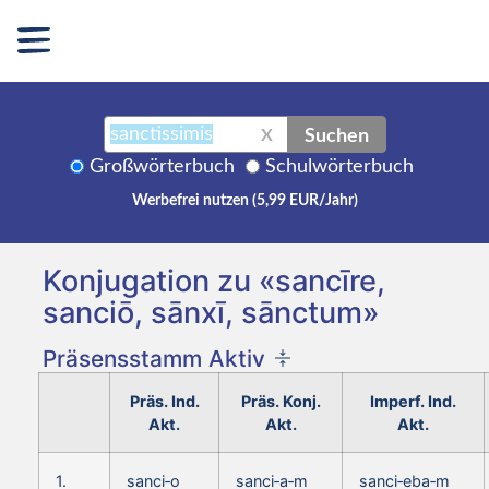
Suchen
X
Großwörterbuch
Schulwörterbuch
Werbefrei nutzen (5,99 EUR/Jahr)
Konjugation zu «sancīre,
sanciō, sānxī, sānctum»
Präsensstamm Aktiv
Präs. Ind.
Präs. Konj.
Imperf. Ind.
Akt.
Akt.
Akt.
1.
sanci‑o
sanci‑a‑m
sanci‑eba‑m