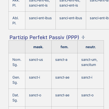
Akk.
sanci‑ent‑es,
sanci‑ent‑es,
sanci‑ent‑ia
Pl.
sanci‑ent‑is
sanci‑ent‑is
Abl.
sanci‑ent‑ibus
sanci‑ent‑ibus
sanci‑ent‑i
Pl.
Partizip Perfekt Passiv (PPP)
mask.
fem.
neutr.
Nom.
sanct‑us
sanct‑a
sanct‑um,
Sg.
sancitum
Gen.
sanct‑i
sanct‑ae
sanct‑i
Sg.
Dat.
sanct‑o
sanct‑ae
sanct‑o
Sg.