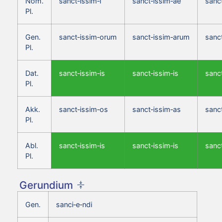
Nom.
sanct‑issim‑i
sanct‑issim‑ae
sanc
Pl.
Gen.
sanct‑issim‑orum
sanct‑issim‑arum
sanc
Pl.
Dat.
sanct‑issim‑is
sanct‑issim‑is
sanct
Pl.
Akk.
sanct‑issim‑os
sanct‑issim‑as
sanc
Pl.
Abl.
sanct‑issim‑is
sanct‑issim‑is
sanct
Pl.
Gerundium
Gen.
sanci‑e‑ndi