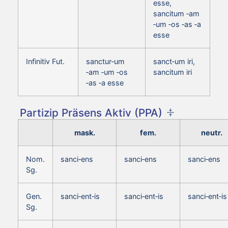
esse,
sancitum ‑am
‑um ‑os ‑as ‑a
esse
Infinitiv Fut.
sanctur‑um
sanct‑um iri,
‑am ‑um ‑os
sancitum iri
‑as ‑a esse
Partizip Präsens Aktiv (PPA)
mask.
fem.
neutr.
Nom.
sanci‑ens
sanci‑ens
sanci‑ens
Sg.
Gen.
sanci‑ent‑is
sanci‑ent‑is
sanci‑ent‑is
Sg.