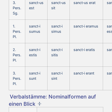
3.
sanct‑us
sanct‑us
sanct‑us erat
sa
Pers.
est
sit
Sg.
1.
sanct‑i
sanct‑i
sanct‑i eramus
san
Pers.
sumus
simus
es
Pl.
2.
sanct‑i
sanct‑i
sanct‑i eratis
san
Pers.
estis
sitis
Pl.
3.
sanct‑i
sanct‑i
sanct‑i erant
san
Pers.
sunt
sint
Pl.
Verbalstämme: Nominalformen auf
einen Blick