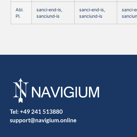
Abl.
sanci‑end‑is,
sanci‑end‑is,
sanci‑e
Pl.
sanciund‑is
sanciund‑is
sanciun
Tel:
+49 241 513880
support@navigium.online