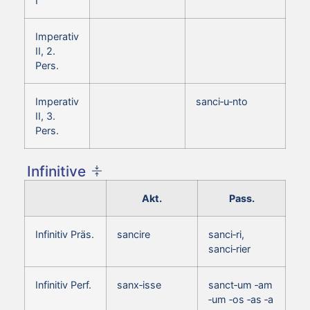
I
Imperativ
II, 2.
Pers.
Imperativ
sanci‑u‑nto
II, 3.
Pers.
Infinitive
Akt.
Pass.
Infinitiv Präs.
sancire
sanci‑ri,
sanci‑rier
Infinitiv Perf.
sanx‑isse
sanct‑um ‑am
‑um ‑os ‑as ‑a