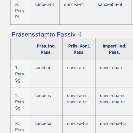
3.
sanci‑u‑nt
sanci‑a‑nt
sanci‑eba‑nt
Pers.
Pl.
Präsensstamm Passiv
Präs. Ind.
Präs. Konj.
Imperf. Ind.
Pass.
Pass.
Pass.
1.
sanci‑or
sanci‑a‑r
sanci‑eba‑r
Pers.
Sg.
2.
sanci‑ris
sanci‑a‑ris,
sanci‑eba‑ris,
Pers.
sanci‑a‑re
sanci‑eba‑re
Sg.
3.
sanci‑tur
sanci‑a‑tur
sanci‑eba‑tur
Pers.