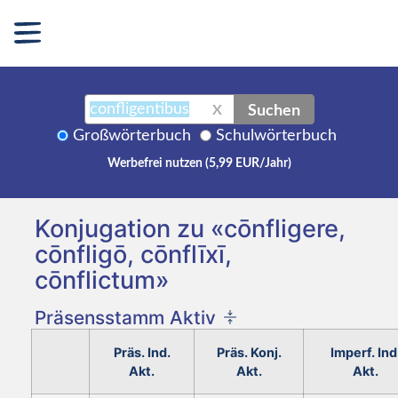
Suchen
X
Großwörterbuch
Schulwörterbuch
Werbefrei nutzen (5,99 EUR/Jahr)
Konjugation zu «cōnfligere,
cōnfligō, cōnflīxī,
cōnflictum»
Präsensstamm Aktiv
Präs. Ind.
Präs. Konj.
Imperf. Ind
Akt.
Akt.
Akt.