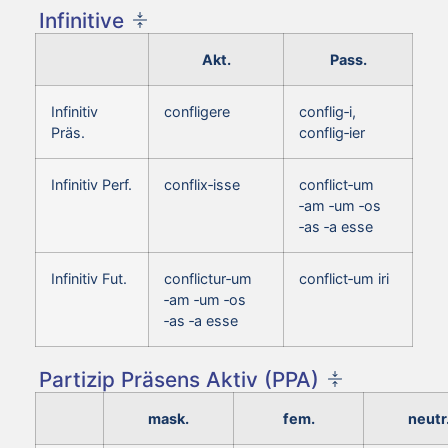
Infinitive
Akt.
Pass.
Infinitiv
confligere
conflig‑i,
Präs.
conflig‑ier
Infinitiv Perf.
conflix‑isse
conflict‑um
‑am ‑um ‑os
‑as ‑a esse
Infinitiv Fut.
conflictur‑um
conflict‑um iri
‑am ‑um ‑os
‑as ‑a esse
Partizip Präsens Aktiv (PPA)
mask.
fem.
neutr