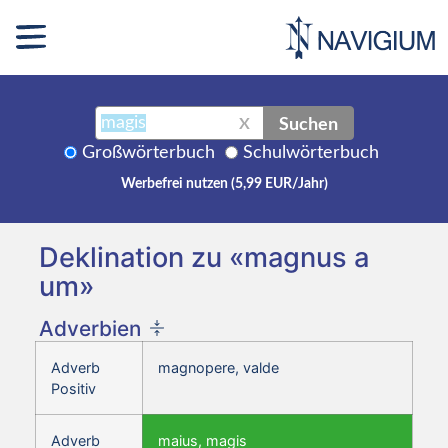
Suchen
X
Großwörterbuch
Schulwörterbuch
Werbefrei nutzen (5,99 EUR/Jahr)
Deklination zu «magnus a
um»
Adverbien
Adverb
magnopere, valde
Positiv
Adverb
maius, magis