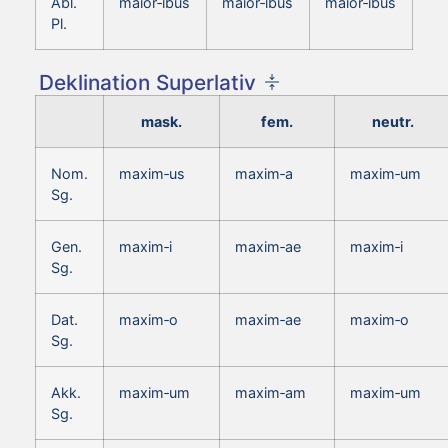
Abl.
maior‑ibus
maior‑ibus
maior‑ibus
Pl.
Deklination Superlativ
mask.
fem.
neutr.
Nom.
maxim‑us
maxim‑a
maxim‑um
Sg.
Gen.
maxim‑i
maxim‑ae
maxim‑i
Sg.
Dat.
maxim‑o
maxim‑ae
maxim‑o
Sg.
Akk.
maxim‑um
maxim‑am
maxim‑um
Sg.