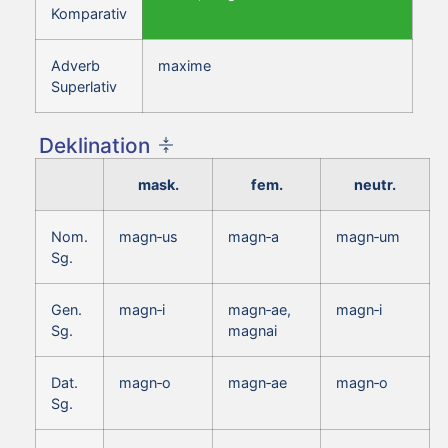
Komparativ
Adverb
maxime
Superlativ
Deklination
mask.
fem.
neutr.
Nom.
magn‑us
magn‑a
magn‑um
Sg.
Gen.
magn‑i
magn‑ae,
magn‑i
Sg.
magnai
Dat.
magn‑o
magn‑ae
magn‑o
Sg.