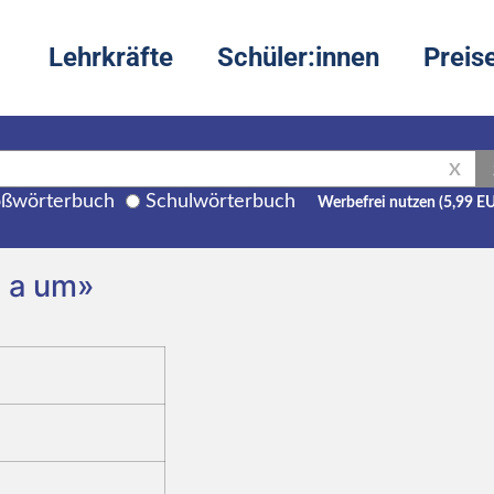
Lehrkräfte
Schüler:innen
Preis
X
ßwörterbuch
Schulwörterbuch
Werbefrei nutzen (5,99 E
s a um»