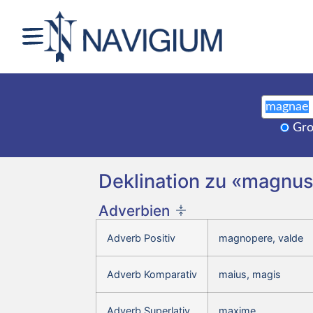
Gro
Deklination zu «magnu
Adverbien
Adverb Positiv
magnopere, valde
Adverb Komparativ
maius, magis
Adverb Superlativ
maxime