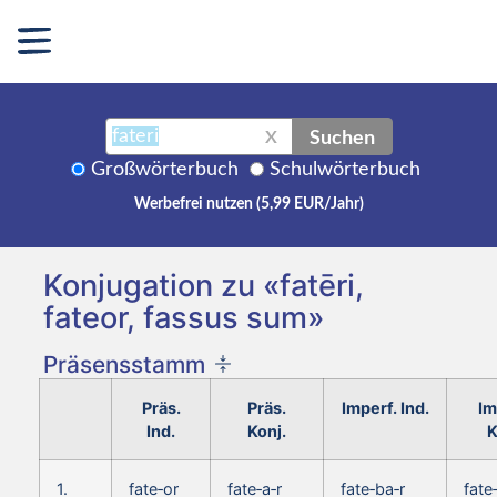
Suchen
X
Großwörterbuch
Schulwörterbuch
Werbefrei nutzen (5,99 EUR/Jahr)
Konjugation zu «fatēri,
fateor, fassus sum»
Präsensstamm
Präs.
Präs.
Imperf. Ind.
Im
Ind.
Konj.
K
1.
fate‑or
fate‑a‑r
fate‑ba‑r
fate‑