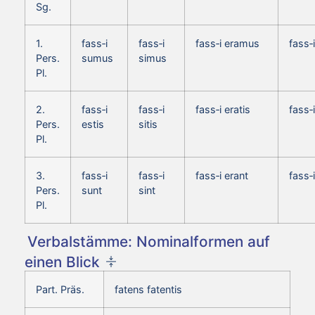
Sg.
1.
fass‑i
fass‑i
fass‑i eramus
fass‑
Pers.
sumus
simus
Pl.
2.
fass‑i
fass‑i
fass‑i eratis
fass‑
Pers.
estis
sitis
Pl.
3.
fass‑i
fass‑i
fass‑i erant
fass‑
Pers.
sunt
sint
Pl.
Verbalstämme: Nominalformen auf
einen Blick
Part. Präs.
fatens fatentis