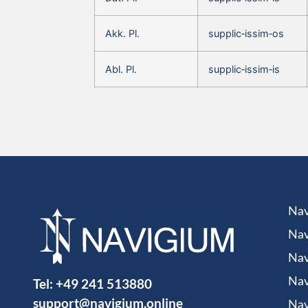
Akk. Pl.
supplic‑issim‑os
Abl. Pl.
supplic‑issim‑is
Nav
Nav
Nav
Tel:
+49 241 513880
Nav
support@navigium.online
Nav