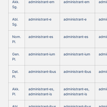
Akk.
administrant‑em
administrant‑em
admi
Sg.
Abl.
administrant‑e
administrant‑e
admin
Sg.
Nom.
administrant‑es
administrant‑es
admin
Pl.
Gen.
administrant‑ium
administrant‑ium
admin
Pl.
Dat.
administrant‑ibus
administrant‑ibus
admin
Pl.
Akk.
administrant‑es,
administrant‑es,
admin
Pl.
administrant‑is
administrant‑is
Abl.
administrant‑ibus
administrant‑ibus
admin