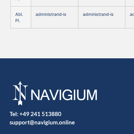
Abl.
administrand‑is
administrand‑is
ad
Pl.
Tel:
+49 241 513880
support@navigium.online