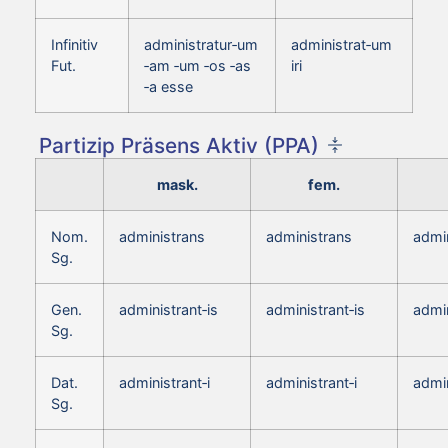
Infinitiv
administratur‑um
administrat‑um
Fut.
‑am ‑um ‑os ‑as
iri
‑a esse
Partizip Präsens Aktiv (PPA)
mask.
fem.
Nom.
administrans
administrans
admi
Sg.
Gen.
administrant‑is
administrant‑is
admin
Sg.
Dat.
administrant‑i
administrant‑i
admin
Sg.