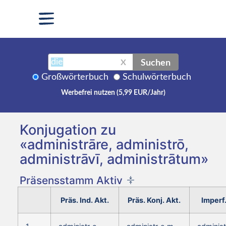
Suchen
X
Großwörterbuch
Schulwörterbuch
Werbefrei nutzen (5,99 EUR/Jahr)
Konjugation zu
«administrāre, administrō,
administrāvī, administrātum»
Präsensstamm Aktiv
Präs. Ind. Akt.
Präs. Konj. Akt.
Imperf.