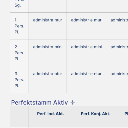
Sg.
1.
administra‑mur
administr‑e‑mur
administ
Pers.
Pl.
2.
administra‑mini
administr‑e‑mini
administ
Pers.
Pl.
3.
administra‑ntur
administr‑e‑ntur
administ
Pers.
Pl.
Perfektstamm Aktiv
Perf. Ind. Akt.
Perf. Konj. Akt.
P