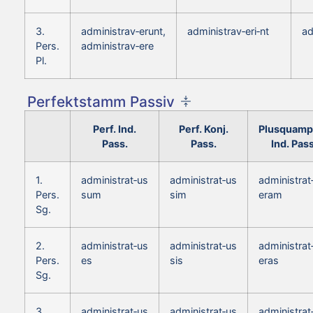
3.
administrav‑erunt,
administrav‑eri‑nt
ad
Pers.
administrav‑ere
Pl.
Perfektstamm Passiv
Perf. Ind.
Perf. Konj.
Plusquamp
Pass.
Pass.
Ind. Pass
1.
administrat‑us
administrat‑us
administrat
Pers.
sum
sim
eram
Sg.
2.
administrat‑us
administrat‑us
administrat
Pers.
es
sis
eras
Sg.
3.
administrat‑us
administrat‑us
administrat