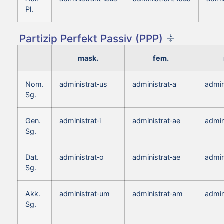
Pl.
Partizip Perfekt Passiv (PPP)
mask.
fem.
Nom.
administrat‑us
administrat‑a
admin
Sg.
Gen.
administrat‑i
administrat‑ae
admin
Sg.
Dat.
administrat‑o
administrat‑ae
admin
Sg.
Akk.
administrat‑um
administrat‑am
admin
Sg.