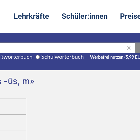
Lehrkräfte
Schüler:innen
Preis
X
ßwörterbuch
Schulwörterbuch
Werbefrei nutzen (5,99 E
s -ūs, m»