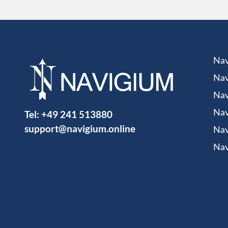
Nav
Nav
Nav
Tel:
+49 241 513880
Nav
support@navigium.online
Nav
Nav