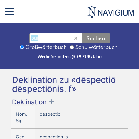
Suchen
X
Großwörterbuch
Schulwörterbuch
Werbefrei nutzen (5,99 EUR/Jahr)
Deklination zu «dēspectiō
dēspectiōnis, f»
Deklination
Nom.
despectio
Sg.
Gen.
despection‑is