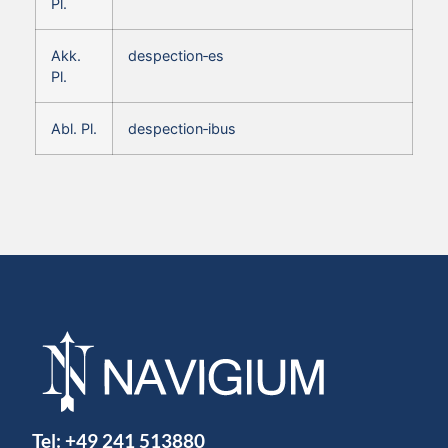
Pl.
Akk.
despection‑es
Pl.
Abl. Pl.
despection‑ibus
Tel:
+49 241 513880