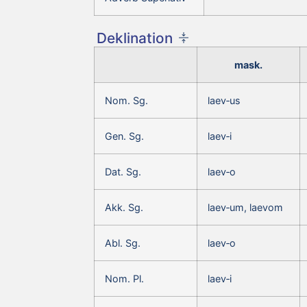
Deklination
mask.
Nom. Sg.
laev‑us
Gen. Sg.
laev‑i
Dat. Sg.
laev‑o
Akk. Sg.
laev‑um, laevom
Abl. Sg.
laev‑o
Nom. Pl.
laev‑i