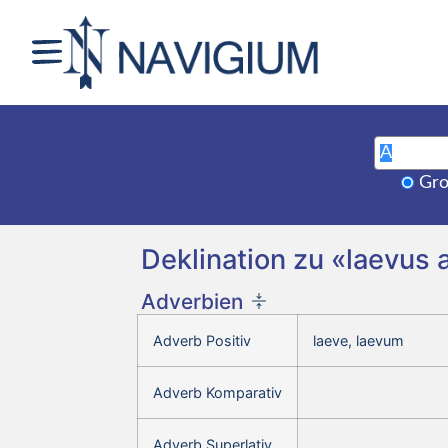
Gro
Deklination zu «laevus 
Adverbien
Adverb Positiv
laeve, laevum
Adverb Komparativ
Adverb Superlativ