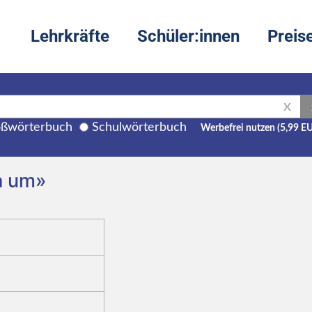
Lehrkräfte
Schüler:innen
Preis
X
ßwörterbuch
Schulwörterbuch
Werbefrei nutzen (5,99 E
a um»