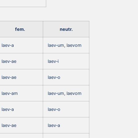
fem.
neutr.
laev‑a
laev‑um, laevom
laev‑ae
laev‑i
laev‑ae
laev‑o
laev‑am
laev‑um, laevom
laev‑a
laev‑o
laev‑ae
laev‑a