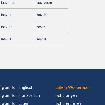
laev‑arum
laev‑orum
laev‑is
laev‑is
laev‑as
laev‑a
laev‑is
laev‑is
igium für Englisch
Latein Wörterbuch
igium für Französisch
Schulungen
igium für Latein
Schüler:innen