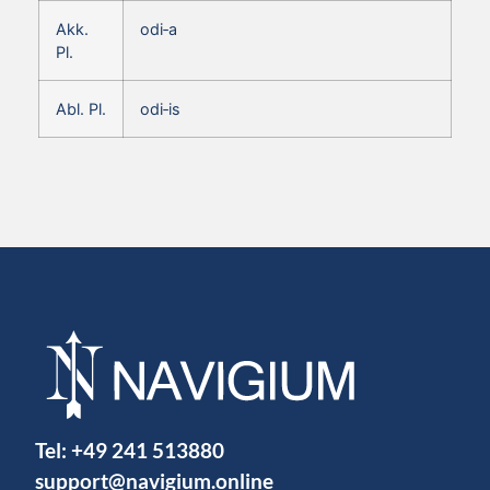
Akk.
odi‑a
Pl.
Abl. Pl.
odi‑is
Tel:
+49 241 513880
support@navigium.online