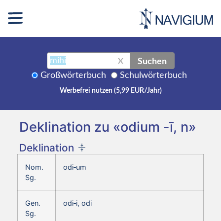
Suchen
X
Großwörterbuch
Schulwörterbuch
Werbefrei nutzen (5,99 EUR/Jahr)
Deklination zu «odium -ī, n»
Deklination
Nom.
odi‑um
Sg.
Gen.
odi‑i, odi
Sg.