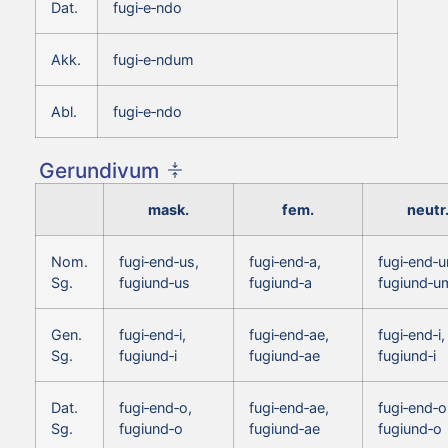
Dat.
fugi‑e‑ndo
Akk.
fugi‑e‑ndum
Abl.
fugi‑e‑ndo
Gerundivum
mask.
fem.
neutr
Nom.
fugi‑end‑us,
fugi‑end‑a,
fugi‑end‑
Sg.
fugiund‑us
fugiund‑a
fugiund‑u
Gen.
fugi‑end‑i,
fugi‑end‑ae,
fugi‑end‑i,
Sg.
fugiund‑i
fugiund‑ae
fugiund‑i
Dat.
fugi‑end‑o,
fugi‑end‑ae,
fugi‑end‑o
Sg.
fugiund‑o
fugiund‑ae
fugiund‑o