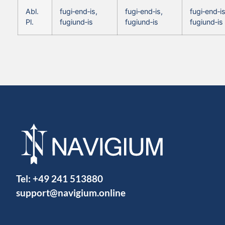
Abl.
fugi‑end‑is,
fugi‑end‑is,
fugi‑end‑is
Pl.
fugiund‑is
fugiund‑is
fugiund‑is
Tel:
+49 241 513880
support@navigium.online