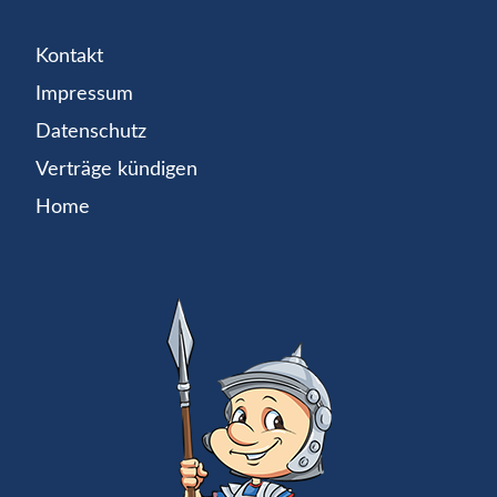
Kontakt
Impressum
Datenschutz
Verträge kündigen
Home