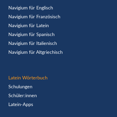
Navigium für Englisch
Navigium für Französisch
Navigium für Latein
Navigium für Spanisch
Navigium für Italienisch
Navigium für Altgriechisch
Latein Wörterbuch
Schulungen
Schüler:innen
Latein-Apps