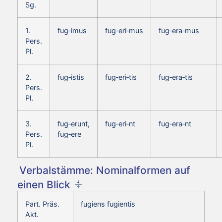
Sg.
1.
fug‑imus
fug‑eri‑mus
fug‑era‑mus
Pers.
Pl.
2.
fug‑istis
fug‑eri‑tis
fug‑era‑tis
Pers.
Pl.
3.
fug‑erunt,
fug‑eri‑nt
fug‑era‑nt
Pers.
fug‑ere
Pl.
Verbalstämme: Nominalformen auf
einen Blick
Part. Präs.
fugiens fugientis
Akt.